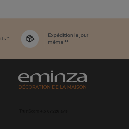
Expédition le jour
its *
même **
DÉCORATION DE LA MAISON