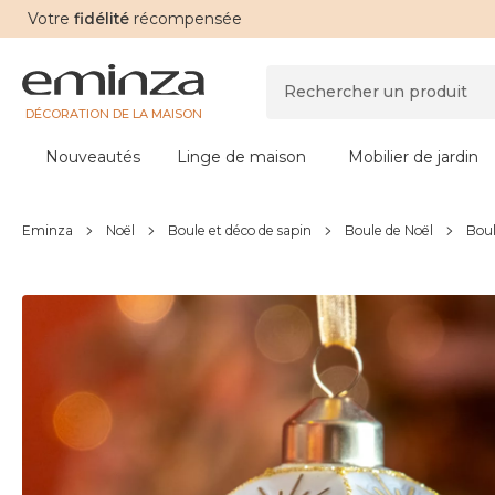
Votre
fidélité
récompensée
DÉCORATION DE LA MAISON
Nouveautés
Linge de maison
Mobilier de jardin
Eminza
Noël
Boule et déco de sapin
Boule de Noël
Boul