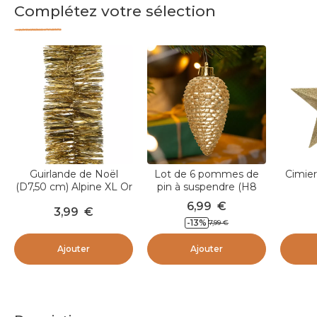
Complétez votre sélection
Guirlande de Noël
Lot de 6 pommes de
Cimier
(D7,50 cm) Alpine XL Or
pin à suspendre (H8
cm) Alpine Or
6,99
€
3,99
€
-
13
%
7,99
€
Ajouter
Ajouter