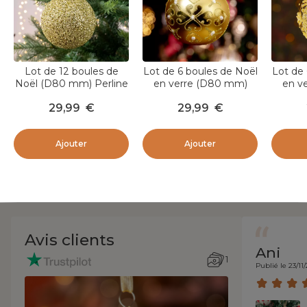
Lot de 12 boules de
Lot de 6 boules de Noël
Lot de 
Noël (D80 mm) Perline
en verre (D80 mm)
en v
Or
Baroque Or clair
Floc
29,99
€
29,99
€
Ajouter
Ajouter
Avis clients
Ani
1
Publié le 23/11