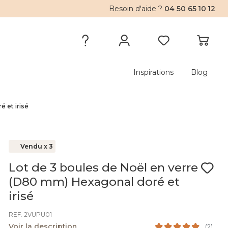
Besoin d'aide ?
04 50 65 10 12
Inspirations
Blog
 et irisé
Vendu x 3
Lot de 3 boules de Noël en verre
(D80 mm) Hexagonal doré et
irisé
REF. 2VUPU01
Voir la description
(
2
)