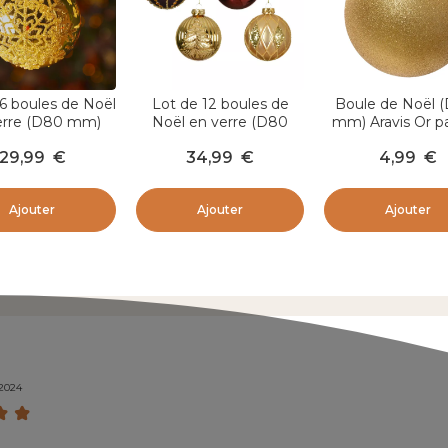
6 boules de Noël
Lot de 12 boules de
Boule de Noël 
erre (D80 mm)
Noël en verre (D80
mm) Aravis Or pa
on pailleté Or
mm) Shine Glam Or et
29,99
€
34,99
€
4,99
€
figue
Ajouter
Ajouter
Ajouter
/2024