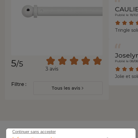
CAULIE
Publié le 18/10
Tringle sol
Josely
5
Publié le 08/0
/5
3 avis
Jolie et so
Filtre :
Tous les avis