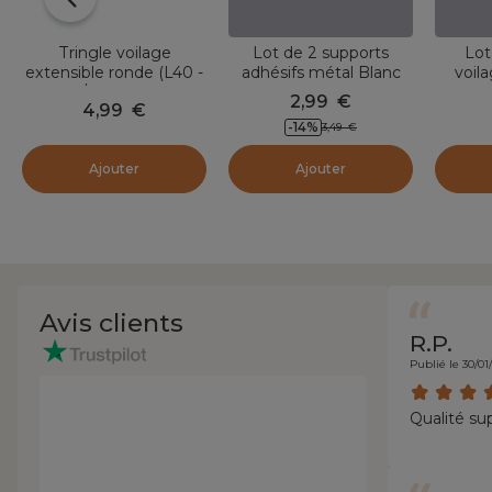
Tringle voilage
Lot de 2 supports
Lot
extensible ronde (L40 -
adhésifs métal Blanc
voil
60 cm /D7 mm) Pietro
laqué
ronde
2,99
€
4,99
€
Blanc mat
Ro
-14
%
3,49
€
Ajouter
Ajouter
Avis clients
R.P.
Publié le 30/01
Qualité sup