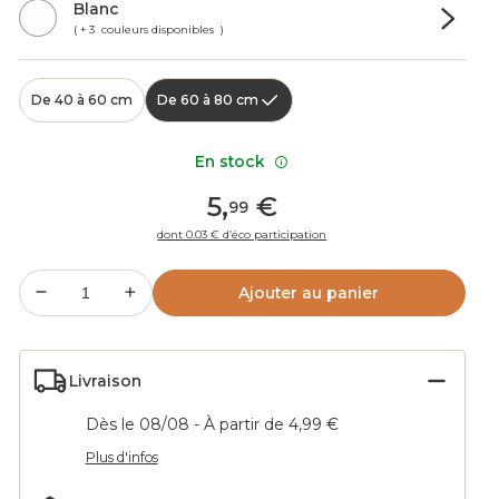
Blanc
( + 3 couleurs disponibles )
De 40 à 60 cm
De 60 à 80 cm
En stock
5
,
€
99
dont 0.03 € d’éco participation
Ajouter au panier
Livraison
Dès le 08/08 - À partir de 4,99 €
Plus d'infos