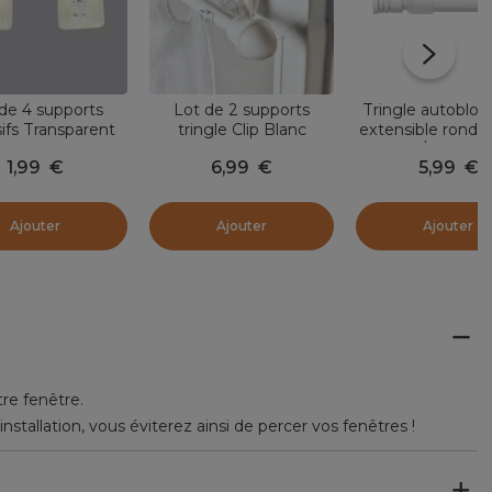
de 4 supports
Lot de 2 supports
Tringle autoblo
ifs Transparent
tringle Clip Blanc
extensible ronde 
80 cm / D10 mm
1,99
€
6,99
€
5,99
€
Blanc satin
Ajouter
Ajouter
Ajouter
tre fenêtre.
nstallation, vous éviterez ainsi de percer vos fenêtres !