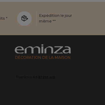
Expédition le jour
its *
même **
DÉCORATION DE LA MAISON