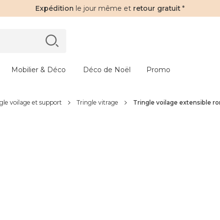
Expédition
le jour même et
retour gratuit
*
Mobilier & Déco
Déco de Noël
Promo
gle voilage et support
Tringle vitrage
Tringle voilage extensible 