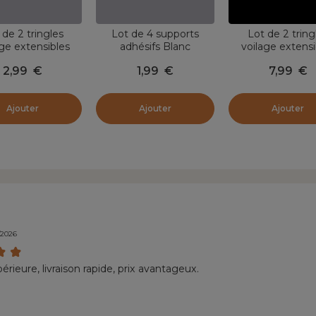
 de 2 tringles
Lot de 4 supports
Lot de 2 tring
age extensibles
adhésifs Blanc
voilage extensi
s (L40 à 60 cm)
rondes (L60 à 8
2,99
€
1,99
€
7,99
€
na Blanche
Rona Blanc
Ajouter
Ajouter
Ajouter
/2026
érieure, livraison rapide, prix avantageux.