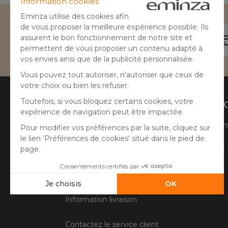
Besoin d'aide ?
04 50 65 10 12
Aide
A prop
Suivre ma commande
Qui sommes
Faire un retour
Côté Atelier
Questions fréquentes
Information livraison
Contactez le service client