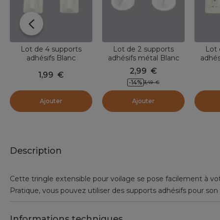
Lot de 4 supports
Lot de 2 supports
Lot 
adhésifs Blanc
adhésifs métal Blanc
adhés
laqué
2,99
€
1,99
€
-14
%
3,49
€
Ajouter
Ajouter
Description
Cette tringle extensible pour voilage se pose facilement à vo
Pratique, vous pouvez utiliser des supports adhésifs pour son i
Informations techniques