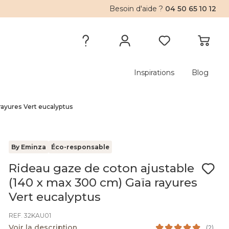
Besoin d'aide ?
04 50 65 10 12
Inspirations
Blog
rayures Vert eucalyptus
By Eminza
Éco-responsable
Rideau gaze de coton ajustable
(140 x max 300 cm) Gaïa rayures
Vert eucalyptus
REF. 32KAU01
Voir la description
(
2
)