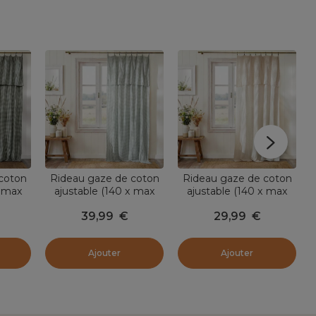
coton
Rideau gaze de coton
Rideau gaze de coton
x max
ajustable (140 x max
ajustable (140 x max
y Vert
300 cm) Gaïa vichy Vert
180 cm) Gaïa vichy
39,99
€
29,99
€
eucalyptus
Beige
Ajouter
Ajouter