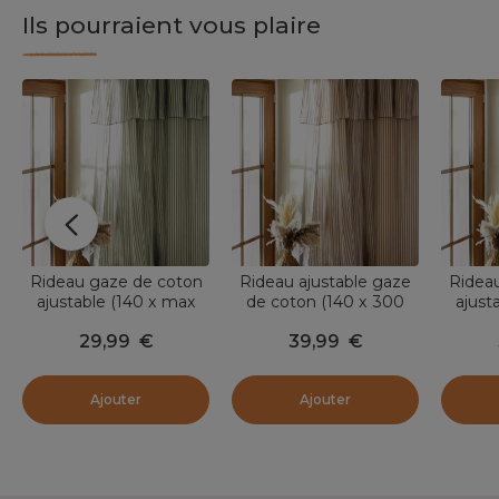
t
Ils pourraient vous plaire
i
o
n
p
u
b
l
i
é
e
p
a
r
Rideau gaze de coton
Rideau ajustable gaze
Ridea
ajustable (140 x max
de coton (140 x 300
ajust
180 cm) Gaïa rayures
cm) Gaïa rayures Ficelle
300 c
29,99
€
39,99
€
Vert eucalyptus
Ajouter
Ajouter