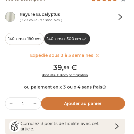
Rayure Eucalyptus
( + 29 couleurs disponibles )
140 x max 180 cm
140 x max 300 cm
Expédié sous 3 à 5 semaines
39
,
€
99
dont 0.06 € d’éco participation
ou paiement en x 3 ou x 4 sans frais
Ajouter au panier
Cumulez
3
points
de fidélité avec cet
article.