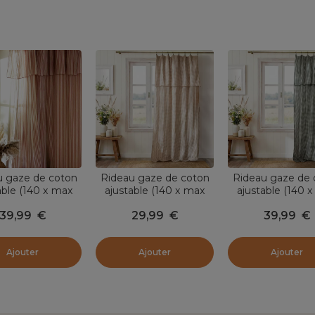
u gaze de coton
Rideau gaze de coton
Rideau gaze de 
able (140 x max
ajustable (140 x max
ajustable (140 
m) Gaïa rayures
180 cm) Gaïa vichy
300 cm) Gaïa vich
39,99
€
29,99
€
39,99
€
Abricot
Ficelle
romarin
Ajouter
Ajouter
Ajouter