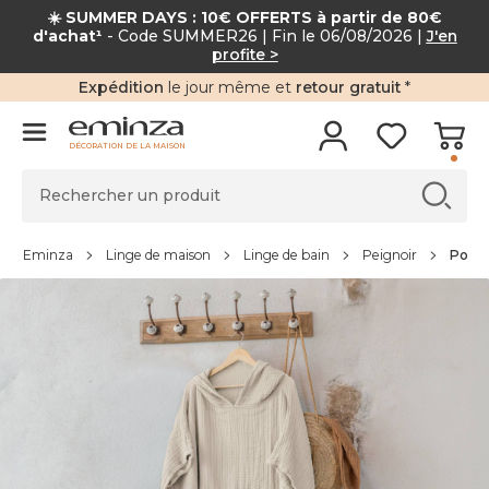
☀️ SUMMER DAYS : 10€ OFFERTS à partir de 80€
d'achat¹
- Code SUMMER26 | Fin le 06/08/2026 |
J'en
profite >
Expédition
le jour même et
retour gratuit
*
DÉCORATION DE LA MAISON
Eminza
Linge de maison
Linge de bain
Peignoir
Ponch