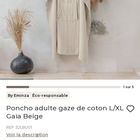
1
sur
5
By Eminza
Éco-responsable
Poncho adulte gaze de coton L/XL
Gaïa Beige
REF. 32LBU01
Voir la description