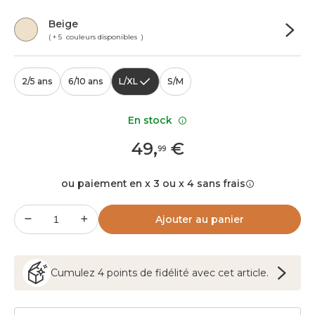
Beige
( + 5 couleurs disponibles )
2/5 ans
6/10 ans
L/XL
S/M
En stock
49
,
€
99
ou paiement en x 3 ou x 4 sans frais
Ajouter au panier
Cumulez
4
points
de fidélité avec cet article.