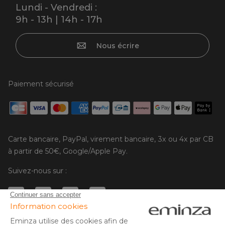
Lundi - Vendredi :
9h - 13h | 14h - 17h
Nous écrire
Paiement sécurisé
Carte bancaire, PayPal, virement bancaire, 3x ou 4x par CB
à partir de 50€, Google/Apple Pay.
Suivez-nous sur :