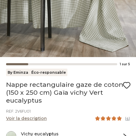
1
sur
5
By Eminza
Éco-responsable
Nappe rectangulaire gaze de coton
(150 x 250 cm) Gaïa vichy Vert
eucalyptus
REF. 2V6FU01
Voir la description
(
4
)
Vichy eucalyptus