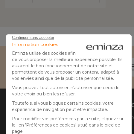
Besoin d'aide ?
04 50 65 10 12
Aide
A prop
Suivre ma commande
Qui sommes
Faire un retour
Côté Atelier