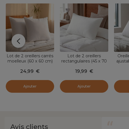
Lot de 2 oreillers carrés
Lot de 2 oreillers
Oreill
moelleux (60 x 60 cm)
rectangulaires (45 x 70
ajusta
Volume Blanc
cm) Moelleux Anti-
Mémo
24,99
€
19,99
€
acariens Blanc
Ajouter
Ajouter
Avis clients