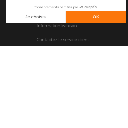
Questions fréquentes
Information livraison
Contactez le service client
Conditions générales de vente
Mentions légales
Gestion des cookies
Avis client