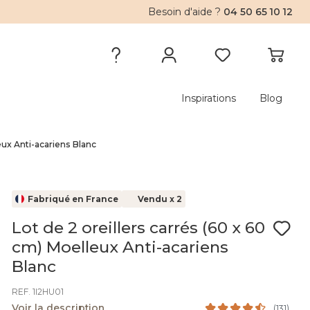
Besoin d'aide ?
04 50 65 10 12
Inspirations
Blog
eux Anti-acariens Blanc
Fabriqué en France
Vendu x 2
Lot de 2 oreillers carrés (60 x 60
cm) Moelleux Anti-acariens
Blanc
REF. 1I2HU01
Voir la description
(
131
)