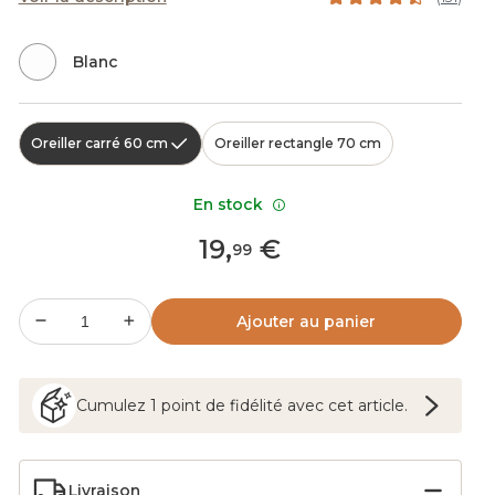
Blanc
Oreiller carré 60 cm
Oreiller rectangle 70 cm
En stock
19
,
€
99
Ajouter au panier
Cumulez
1
point
de fidélité avec cet article.
Livraison