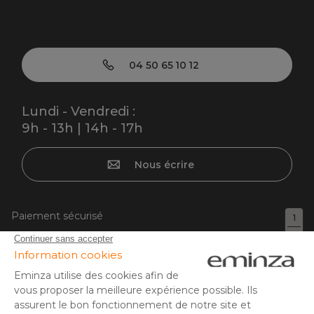
04 50 65 10 12
Lundi - Vendredi :
9h - 13h | 14h - 17h
Nous écrire
Paiement sécurisé
1
1
Carte bancaire, PayPal, virement bancaire, 3x ou 4x par CB
à partir de 50EUR, Google/Apple Pay.