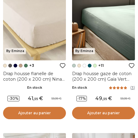
By Eminza
By Eminza
+3
+11
Drap housse flanelle de
Drap housse gaze de coton
coton (200 x 200 cm) Nina
(200 x 200 cm) Gaïa Vert
Beige
eucalyptus
(
3
)
En stock
En stock
41
,
49
,
-30%
-17%
59,99
59,99
99
99
Ajouter au panier
Ajouter au panier