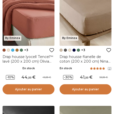
By Eminza
By Eminza
+3
+3
Drap housse lyocell Tencel™
Drap housse flanelle de
lavé (200 x 200 cm) Olivia
coton (200 x 200 cm) Nina
Terracotta
Ficelle
(
2
)
En stock
En stock
44
,
41
,
-10%
-30%
49,99
59,99
99
99
Ajouter au panier
Ajouter au panier