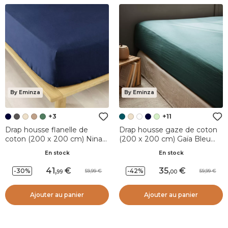
By Eminza
By Eminza
+3
+11
Drap housse flanelle de
Drap housse gaze de coton
coton (200 x 200 cm) Nina
(200 x 200 cm) Gaïa Bleu
Bleu nuit
canard
En stock
En stock
41
,
35
,
-30%
-42%
59,99
59,99
99
00
Ajouter au panier
Ajouter au panier