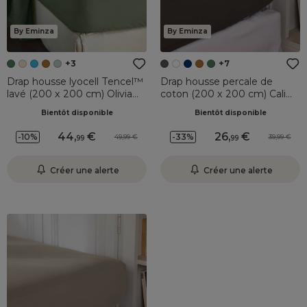
By Eminza
By Eminza
+3
+7
Drap housse lyocell Tencel™
Drap housse percale de
lavé (200 x 200 cm) Olivia
coton (200 x 200 cm) Cali
Vert romarin
Gris anthracite
Bientôt disponible
Bientôt disponible
44
,
26
,
-10%
-33%
49,99
39,99
99
99
Créer une alerte
Créer une alerte