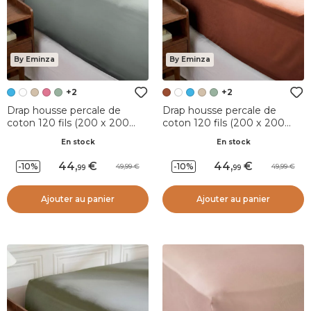
By Eminza
By Eminza
+2
+2
Drap housse percale de
Drap housse percale de
coton 120 fils (200 x 200
coton 120 fils (200 x 200
cm) Diane Bleu Céladon
cm) Diane Terracotta
En stock
En stock
44
,
44
,
-10%
-10%
49,99
49,99
99
99
Ajouter au panier
Ajouter au panier