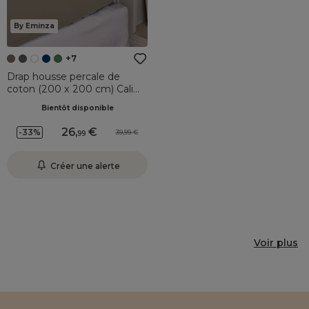
By Eminza
+7
Drap housse percale de
coton (200 x 200 cm) Cali
Taupe
Bientôt disponible
26
,
-33%
39,99
99
Créer une alerte
Voir plus