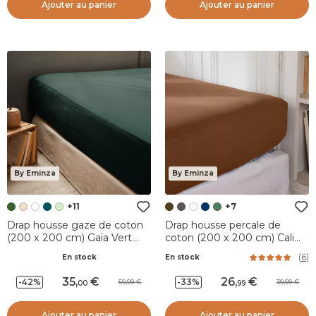
Ajouter au panier
Ajouter au panier
By Eminza
By Eminza
+11
+7
Drap housse gaze de coton
Drap housse percale de
(200 x 200 cm) Gaïa Vert
coton (200 x 200 cm) Cali
sapin
Marron chocolat
(
6
)
En stock
En stock
35
,
26
,
-42%
-33%
59,99
39,99
00
99
Ajouter au panier
Ajouter au panier