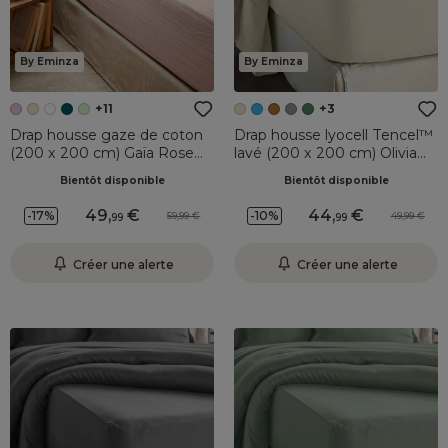
By Eminza
By Eminza
+11
+3
Drap housse gaze de coton
Drap housse lyocell Tencel™
(200 x 200 cm) Gaïa Rose
lavé (200 x 200 cm) Olivia
poudré
Beige pampa
Bientôt disponible
Bientôt disponible
49
,
44
,
-17%
-10%
59,99
49,99
99
99
Créer une alerte
Créer une alerte