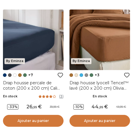
By Eminza
By Eminza
+7
+3
Drap housse percale de
Drap housse lyocell Tencel™
coton (200 x 200 cm) Cali
lavé (200 x 200 cm) Olivia
Bleu marine
Camel
(
3
)
En stock
En stock
26
,
44
,
-33%
-10%
39,99
49,99
99
99
Ajouter au panier
Ajouter au panier