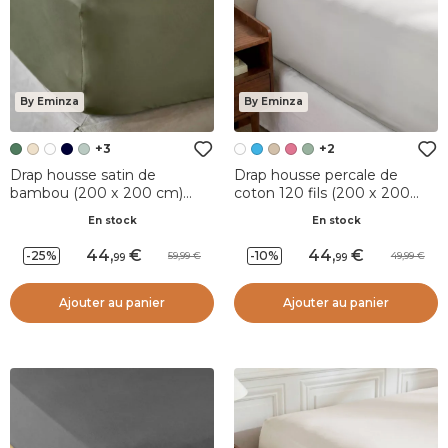
By Eminza
By Eminza
+3
+2
Drap housse satin de
Drap housse percale de
bambou (200 x 200 cm)
coton 120 fils (200 x 200
Sienna Vert romarin
cm) Diane Blanc
En stock
En stock
44
,
44
,
-25%
-10%
59,99
49,99
99
99
Ajouter au panier
Ajouter au panier