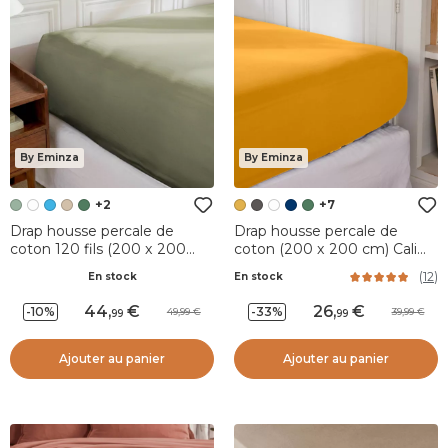
By Eminza
By Eminza
+2
+7
Drap housse percale de
Drap housse percale de
coton 120 fils (200 x 200
coton (200 x 200 cm) Cali
cm) Diane Vert sauge
Jaune moutarde
(
12
)
En stock
En stock
44
,
26
,
-10%
-33%
49,99
39,99
99
99
Ajouter au panier
Ajouter au panier