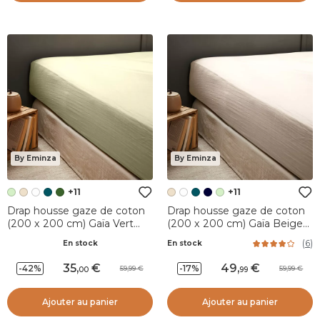
By Eminza
By Eminza
+11
+11
Drap housse gaze de coton
Drap housse gaze de coton
(200 x 200 cm) Gaïa Vert
(200 x 200 cm) Gaïa Beige
tilleul
pampa
(
6
)
En stock
En stock
35
,
49
,
-42%
-17%
59,99
59,99
00
99
Ajouter au panier
Ajouter au panier