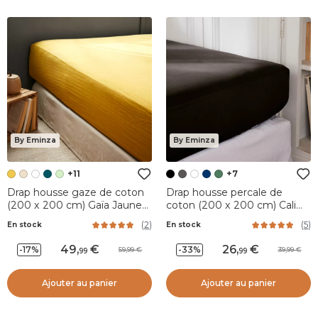
By Eminza
By Eminza
+11
+7
Drap housse gaze de coton
Drap housse percale de
(200 x 200 cm) Gaïa Jaune
coton (200 x 200 cm) Cali
safran
Noir
(
2
)
(
5
)
En stock
En stock
49
,
26
,
-17%
-33%
59,99
39,99
99
99
Ajouter au panier
Ajouter au panier