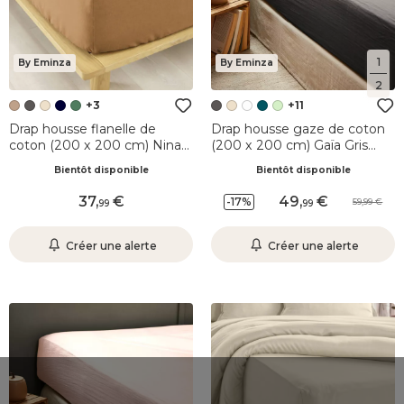
1
By Eminza
By Eminza
2
+3
+11
Drap housse flanelle de
Drap housse gaze de coton
coton (200 x 200 cm) Nina
(200 x 200 cm) Gaïa Gris
Caramel
granit
Bientôt disponible
Bientôt disponible
37
,
49
,
-17%
59,99
99
99
Créer une alerte
Créer une alerte