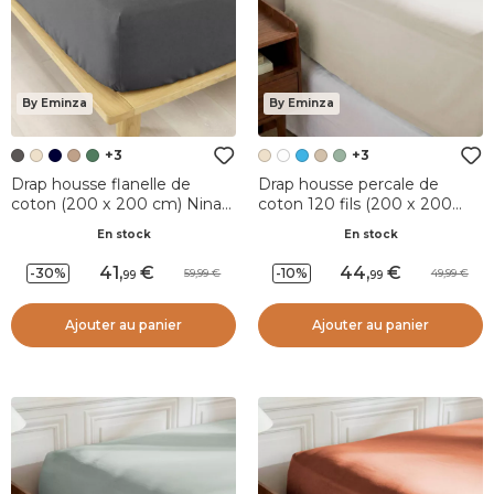
By Eminza
By Eminza
+3
+3
Drap housse flanelle de
Drap housse percale de
coton (200 x 200 cm) Nina
coton 120 fils (200 x 200
Gris anthracite
cm) Diane Beige
En stock
En stock
41
,
44
,
-30%
-10%
59,99
49,99
99
99
Ajouter au panier
Ajouter au panier