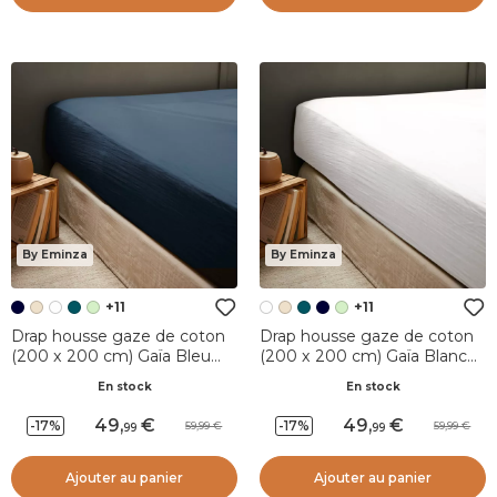
By Eminza
By Eminza
+11
+11
Drap housse gaze de coton
Drap housse gaze de coton
(200 x 200 cm) Gaïa Bleu
(200 x 200 cm) Gaïa Blanc
nuit
chantilly
En stock
En stock
49
,
49
,
-17%
-17%
59,99
59,99
99
99
Ajouter au panier
Ajouter au panier