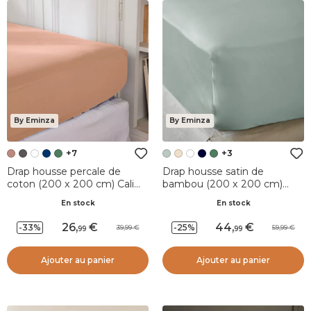
By Eminza
By Eminza
+7
+3
Drap housse percale de
Drap housse satin de
coton (200 x 200 cm) Cali
bambou (200 x 200 cm)
Rose pêche
Sienna Vert eucalyptus
En stock
En stock
26
,
44
,
-33%
-25%
39,99
59,99
99
99
Ajouter au panier
Ajouter au panier