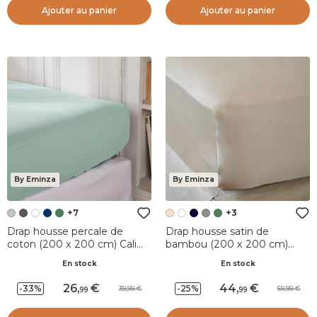
Ajouter au panier
Ajouter au panier
By Eminza
By Eminza
+7
+3
Drap housse percale de
Drap housse satin de
coton (200 x 200 cm) Cali
bambou (200 x 200 cm)
Vert eucalyptus
Sienna Beige
En stock
En stock
26
,
44
,
-33%
-25%
39,99
59,99
99
99