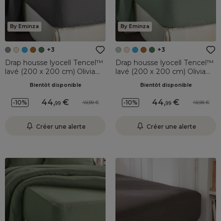
By Eminza
By Eminza
+3
+3
Drap housse lyocell Tencel™
Drap housse lyocell Tencel™
lavé (200 x 200 cm) Olivia
lavé (200 x 200 cm) Olivia
Gris granit
Vert eucalyptus
Bientôt disponible
Bientôt disponible
44
,
44
,
-10%
-10%
49,99
49,99
99
99
Créer une alerte
Créer une alerte