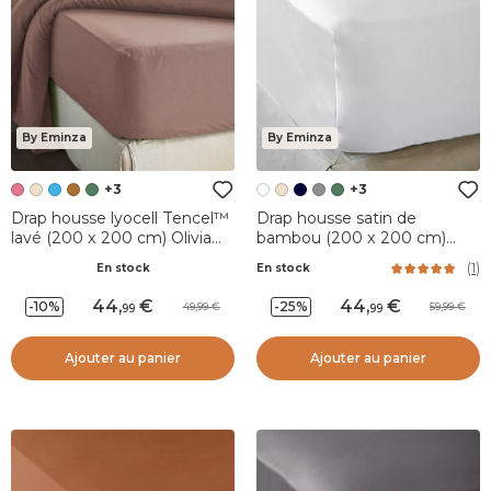
By Eminza
By Eminza
+3
+3
Drap housse lyocell Tencel™
Drap housse satin de
lavé (200 x 200 cm) Olivia
bambou (200 x 200 cm)
Rose blush
Sienna Blanc chantilly
(
1
)
En stock
En stock
44
,
44
,
-10%
-25%
49,99
59,99
99
99
Ajouter au panier
Ajouter au panier