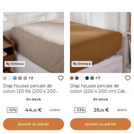
By Eminza
By Eminza
+2
+7
Drap housse percale de
Drap housse percale de
coton 120 fils (200 x 200
coton (200 x 200 cm) Cali
cm) Diane Ficelle
Camel
En stock
En stock
44
,
26
,
-10%
-33%
49,99
39,99
99
99
Ajouter au panier
Ajouter au panier