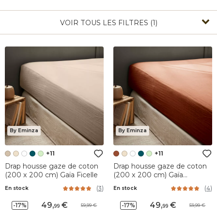
VOIR TOUS LES FILTRES (1)
By Eminza
By Eminza
+11
+11
Drap housse gaze de coton
Drap housse gaze de coton
(200 x 200 cm) Gaïa Ficelle
(200 x 200 cm) Gaïa
Terracotta
(
3
)
(
4
)
En stock
En stock
49
,
49
,
-17%
-17%
59,99
59,99
99
99