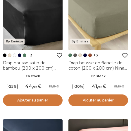
By Eminza
By Eminza
+3
+3
Drap housse satin de
Drap housse en flanelle de
bambou (200 x 200 cm)
coton (200 x 200 cm) Nina
Sienna Noir
Vert romarin
En stock
En stock
44
,
41
,
-25%
-30%
59,99
59,99
99
99
Ajouter au panier
Ajouter au panier