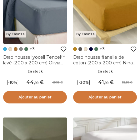
By Eminza
By Eminza
+3
+3
Drap housse lyocell Tencel™
Drap housse flanelle de
lavé (200 x 200 cm) Olivia
coton (200 x 200 cm) Nina
Bleu stone
Jaune ocre
En stock
En stock
44
,
41
,
-10%
-30%
49,99
59,99
99
99
Ajouter au panier
Ajouter au panier