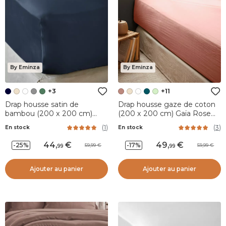
By Eminza
By Eminza
+3
+11
Drap housse satin de
Drap housse gaze de coton
bambou (200 x 200 cm)
(200 x 200 cm) Gaïa Rose
Sienna Bleu nuit
pêche
(
1
)
(
3
)
En stock
En stock
44
,
49
,
-25%
-17%
59,99
59,99
99
99
Ajouter au panier
Ajouter au panier