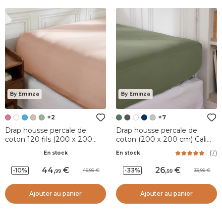
By Eminza
By Eminza
+2
+7
Drap housse percale de
Drap housse percale de
coton 120 fils (200 x 200
coton (200 x 200 cm) Cali
cm) Diane Rose Blush
Vert romarin
(
7
)
En stock
En stock
44
,
26
,
-10%
-33%
49,99
39,99
99
99
Ajouter au panier
Ajouter au panier