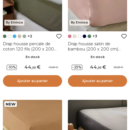
By Eminza
By Eminza
+2
+3
Drap housse percale de
Drap housse satin de
coton 120 fils (200 x 200
bambou (200 x 200 cm)
cm) Diane Vert Romarin
Sienna Rose blush
En stock
En stock
44
,
44
,
-10%
-25%
49,99
59,99
99
99
Ajouter au panier
Ajouter au panier