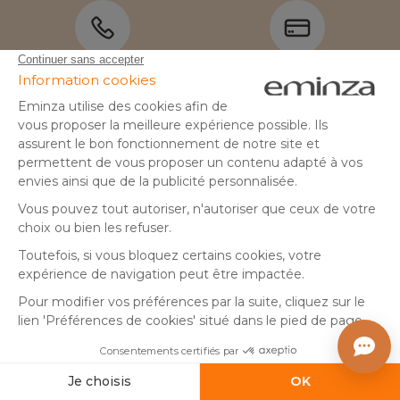
Besoin d'aide ?
Paiement sécurisé
04 50 65 10 12
Retours gratuits *
Expédition le jour
même **
Aide
A propos