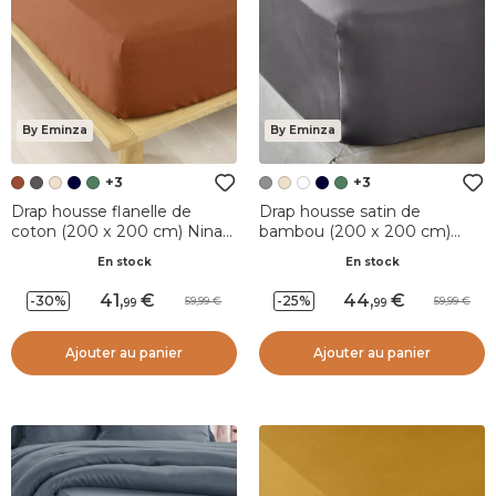
By Eminza
By Eminza
+3
+3
Drap housse flanelle de
Drap housse satin de
coton (200 x 200 cm) Nina
bambou (200 x 200 cm)
Terracotta
Sienna Gris granit
En stock
En stock
41
,
44
,
-30%
-25%
59,99
59,99
99
99
Ajouter au panier
Ajouter au panier