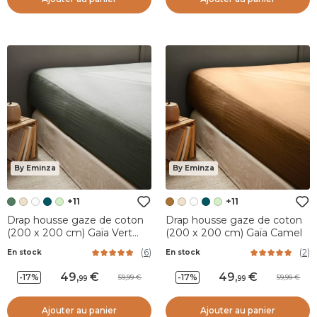
By Eminza
By Eminza
+11
+11
Drap housse gaze de coton
Drap housse gaze de coton
(200 x 200 cm) Gaïa Vert
(200 x 200 cm) Gaïa Camel
romarin
(
6
)
(
2
)
En stock
En stock
49
,
49
,
-17%
-17%
59,99
59,99
99
99
Ajouter au panier
Ajouter au panier