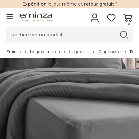
Expédition
le jour même et
retour gratuit
*
DÉCORATION DE LA MAISON
Eminza
Linge de maison
Linge de lit
Drap housse
Drap