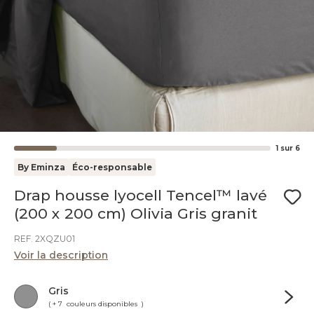
1
sur
6
By Eminza
Éco-responsable
Drap housse lyocell Tencel™ lavé
(200 x 200 cm) Olivia Gris granit
REF. 2XQZU01
Voir la description
Gris
( + 7 couleurs disponibles )