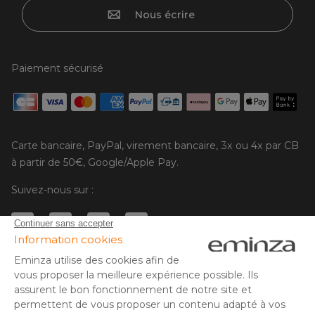
Nous écrire
Paiement sécurisé
Carte bancaire, PayPal, virement bancaire, 3x ou 4x par CB
à partir de 50€, Google/Apple Pay.
Suivez-nous sur :
© Copyright 2025 Eminza | Tous droits réservés |
FRA
ESPAÑA
ITALIE