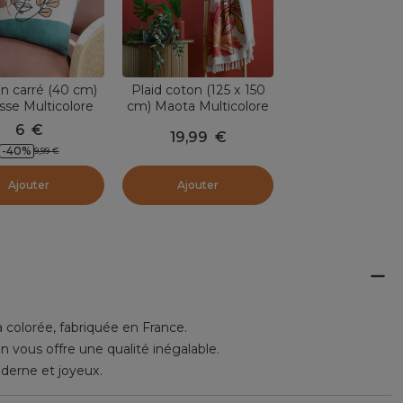
n carré (40 cm)
Plaid coton (125 x 150
sse Multicolore
cm) Maota Multicolore
6
€
19,99
€
-
40
%
9,99
€
Ajouter
Ajouter
colorée, fabriquée en France.
 vous offre une qualité inégalable.
derne et joyeux.