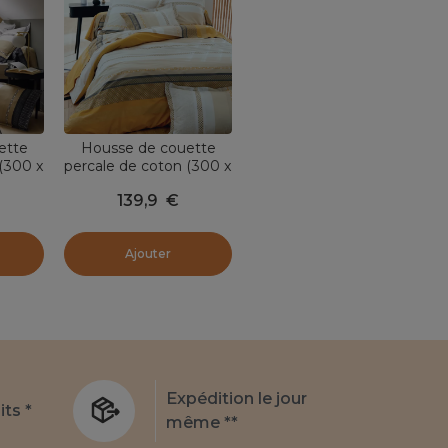
ette
Housse de couette
 (300 x
percale de coton (300 x
Grise
240 cm) Marlow Jaune
139,9
€
Ajouter
Expédition le jour
its *
même **