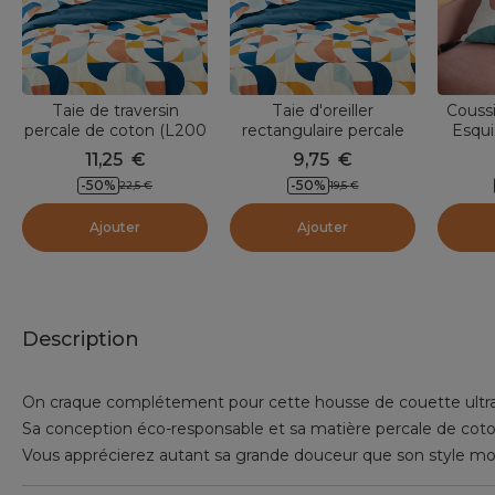
Taie de traversin
Taie d'oreiller
Coussi
percale de coton (L200
rectangulaire percale
Esqui
cm) Modulo Multicolore
de coton (50 x 70 cm)
11,25
€
9,75
€
Modulo Multicolore
-
50
%
-
50
%
22,5
€
19,5
€
Ajouter
Ajouter
Description
On craque complétement pour cette housse de couette ultra 
Sa conception éco-responsable et sa matière percale de coton
Vous apprécierez autant sa grande douceur que son style mo