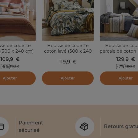
se de couette
Housse de couette
Housse de cou
 (300 x 240 cm)
coton lavé (300 x 240
percale de coton
agara Marron
cm) Toco Verte
240 cm) Marlow 
109,9
€
129,9
€
119,9
€
châtaigne
-
8
%
-
7
%
119,9
€
139,9
€
Ajouter
Ajouter
Ajouter
Paiement
Retours gratu
sécurisé