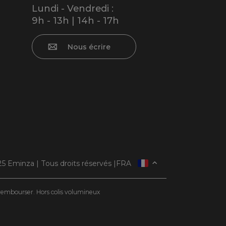
Lundi - Vendredi :
9h - 13h | 14h - 17h
Nous écrire
5 Eminza | Tous droits réservés |
FRA
ESPAÑA
ITALIE
e rembourser. Hors colis volumineux
DEUTSCHLAND
NEDERLAND