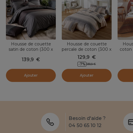
Housse de couette
Housse de couette
Hous
satin de coton (300 x
percale de coton (300 x
coton
240 cm) Enzo Noire
240 cm) Esteban
Ni
129,9
€
139,9
€
Cuivre
-
7
%
139,9
€
Ajouter
Ajouter
Besoin d'aide ?
04 50 65 10 12