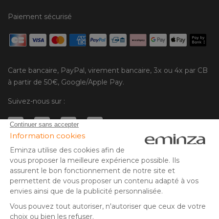
Paiement sécurisé
Carte bancaire, PayPal, virement bancaire, 3x ou 4x par CB
à partir de 50€, Google/Apple Pay.
Suivez-nous sur :
© Copyright 2025 Eminza | Tous droits réservés |
FRA
ESPAÑA
ITALIE
DEUTSCHLAND
* Vous disposez de 30 jours (à compter de la réception ou du
retrait de votre colis) pour effectuer un retour de produits et
NEDERLAND
vous faire rembourser. Hors colis volumineux
SUISSE