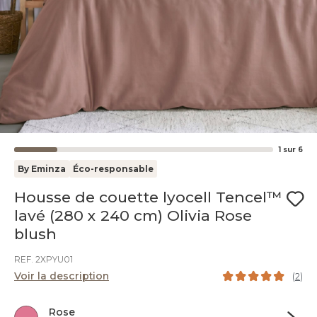
1
sur
6
By Eminza
Éco-responsable
Housse de couette lyocell Tencel™
lavé (280 x 240 cm) Olivia Rose
blush
REF. 2XPYU01
Voir la description
(
2
)
Rose