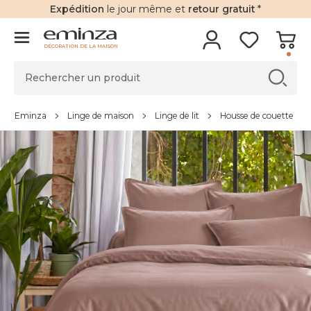
Expédition
le jour même et
retour gratuit
*
DÉCORATION DE LA MAISON
Eminza
Linge de maison
Linge de lit
Housse de couette