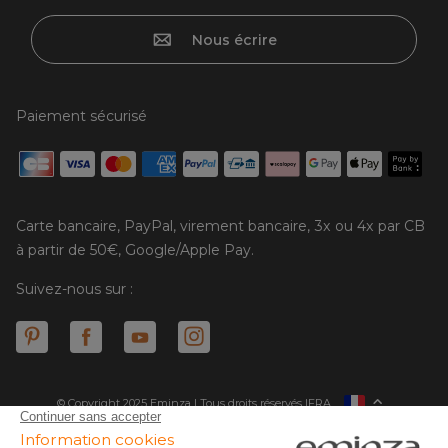
Nous écrire
Paiement sécurisé
Carte bancaire, PayPal, virement bancaire, 3x ou 4x par CB
à partir de 50€, Google/Apple Pay.
Suivez-nous sur :
© Copyright 2025 Eminza | Tous droits réservés |
FRA
ESPAÑA
ITALIE