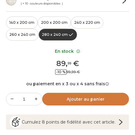
( + 10 couleurs disponibles )
140 x 200 cm
200 x 200 cm
240 x 220 cm
260 x 240 cm
280 x 240 cm
En stock
89
,
€
99
-10 %
99,99 €
ou paiement en x 3 ou x 4 sans frais
Ajouter au panier
Cumulez
8
points
de fidélité avec cet article.