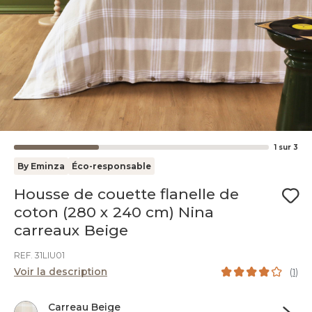
1
sur
3
By Eminza
Éco-responsable
Housse de couette flanelle de
coton (280 x 240 cm) Nina
carreaux Beige
REF. 31LIU01
Voir la description
(
1
)
Carreau Beige