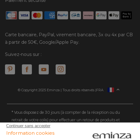
Paiement sécurisé
Carte bancaire, PayPal, virement bancaire, 3x ou 4x par CB
à partir de 50€, Google/Apple Pay.
Suivez-nous sur :
© Copyright 2025 Eminza | Tous droits réservés |
FRA
ESPAÑA
ITALIE
DEUTSCHLAND
* Vous disposez de 30 jours (à compter de la réception ou du
retrait de votre colis) pour effectuer un retour de produits et
NEDERLAND
vous faire rembourser. Hors colis volumineux
SUISSE
** Expédition le jour même pour toute commande passée avant
DANMARK