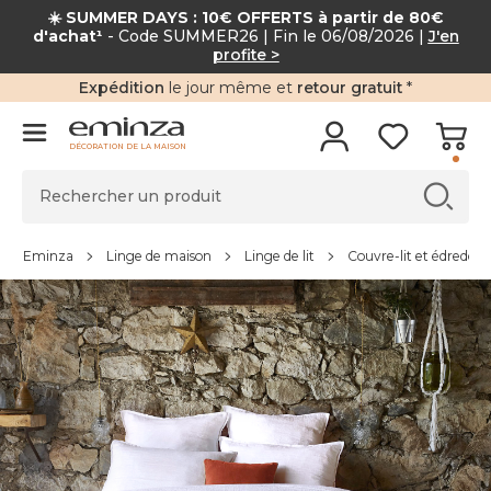
☀️ SUMMER DAYS : 10€ OFFERTS à partir de 80€
d'achat¹
- Code SUMMER26 | Fin le 06/08/2026 |
J'en
profite >
Expédition
le jour même et
retour gratuit
*
DÉCORATION DE LA MAISON
Eminza
Linge de maison
Linge de lit
Couvre-lit et édredon