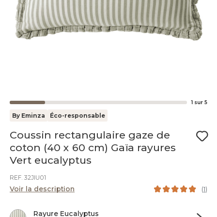
1
sur
5
By Eminza
Éco-responsable
Coussin rectangulaire gaze de
coton (40 x 60 cm) Gaïa rayures
Vert eucalyptus
REF. 32JIU01
Voir la description
(
1
)
Rayure Eucalyptus