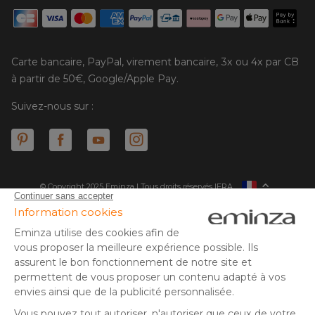
Carte bancaire, PayPal, virement bancaire, 3x ou 4x par CB
à partir de 50€, Google/Apple Pay.
Suivez-nous sur :
© Copyright 2025 Eminza | Tous droits réservés |
FRA
ESPAÑA
ITALIE
DEUTSCHLAND
* Vous disposez de 30 jours (à compter de la réception ou du
retrait de votre colis) pour effectuer un retour de produits et
NEDERLAND
vous faire rembourser. Hors colis volumineux
SUISSE
** Expédition le jour même pour toute commande passée avant
DANMARK
14 h (jours ouvrés - hors livraison éco)