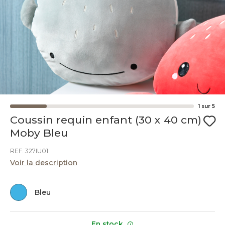
1
sur
5
Coussin requin enfant (30 x 40 cm)
Moby Bleu
REF. 327IU01
Voir la description
Bleu
En stock