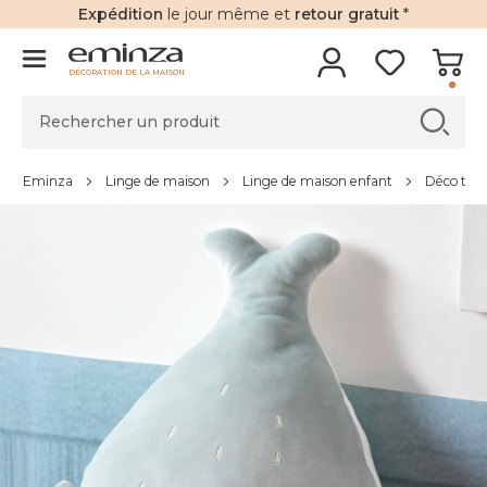
Expédition
le jour même et
retour gratuit
*
DÉCORATION DE LA MAISON
Eminza
Linge de maison
Linge de maison enfant
Déco text