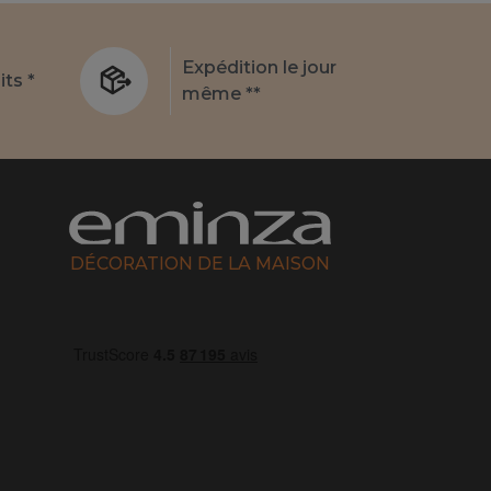
Expédition le jour
its *
même **
DÉCORATION DE LA MAISON