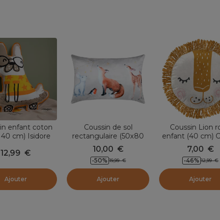
in enfant coton
Coussin de sol
Coussin Lion 
 40 cm) Isidore
rectangulaire (50x80
enfant (40 cm) C
Multicolore
cm) Ferdinand
Multicolore
10,00
€
7,00
€
12,99
€
Multicolore
-50
%
-46
%
19,99
€
12,99
€
Ajouter
Ajouter
Ajouter