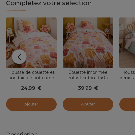
Complétez votre sélection
Housse de couette et
Couette imprimée
Houss
une taie enfant coton
enfant coton (140 x
deux ta
(140 x 200 cm)
200 cm) Barbotine
(240 
24,99
€
39,99
€
Barbotine Multicolore
Multicolore
Ajouter
Ajouter
Description