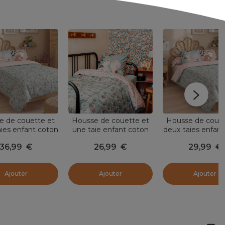
e de couette et
Housse de couette et
Housse de couet
ies enfant coton
une taie enfant coton
deux taies enfant
x 220 cm) Tamia
(140 x 200 cm) Tamia
(200 x 200 cm) 
36,99
€
26,99
€
29,99
€
Multicolore
Multicolore
Multicolore
Ajouter
Ajouter
Ajouter