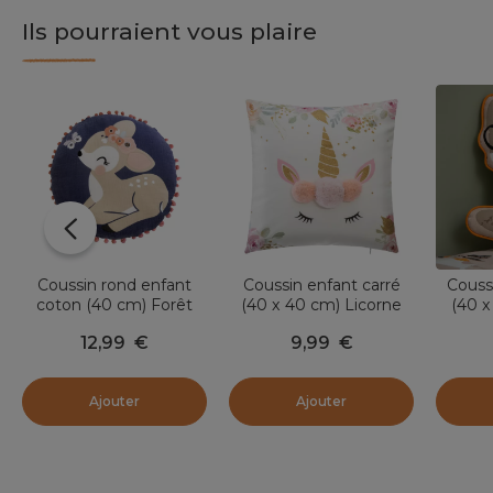
Ils pourraient vous plaire
Coussin rond enfant
Coussin enfant carré
Couss
coton (40 cm) Forêt
(40 x 40 cm) Licorne
(40 x
enchantée Multicolore
Pompons Multicolore
12,99
€
9,99
€
Ajouter
Ajouter