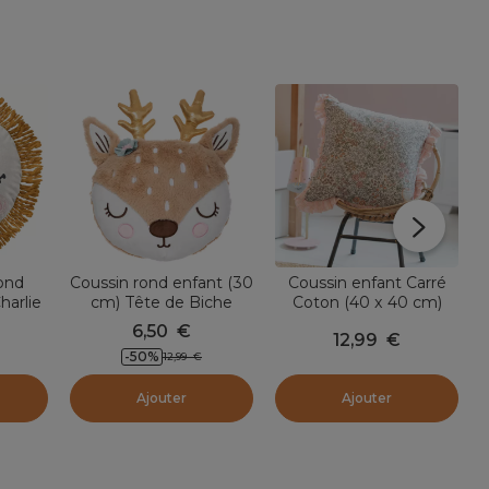
rond
Coussin rond enfant (30
Coussin enfant Carré
harlie
cm) Tête de Biche
Coton (40 x 40 cm)
Taupe
Pimprenelle Rose
6,50
€
12,99
€
-50
%
12,99
€
Ajouter
Ajouter