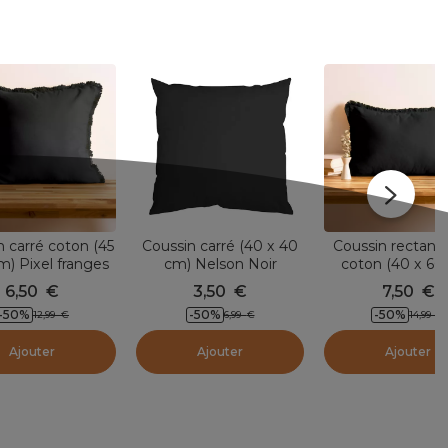
n carré coton (45
Coussin carré (40 x 40
Coussin rectangu
m) Pixel franges
cm) Nelson Noir
coton (40 x 60
Noir
Pixel franges 
6,50
€
3,50
€
7,50
€
-50
%
-50
%
-50
%
12,99
€
6,99
€
14,99
€
Ajouter
Ajouter
Ajouter