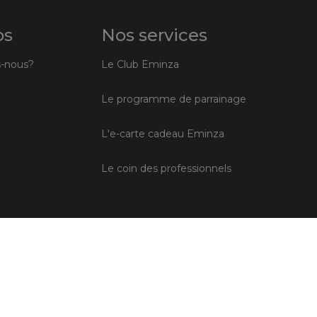
os
Nos services
-nous?
Le Club Eminza
Le programme de parrainage
L'e-carte cadeau Eminza
Le coin des professionnels