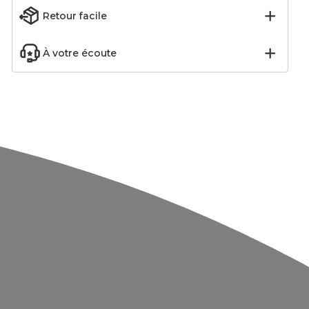
Retour facile
À votre écoute
laire
Coussin carré (40 cm)
Coussin de sol coton
 cm)
Linah Gris
(40 x 40 cm) Pixel Noir
Noir
4,20
€
11,99
€
-70
%
-20
%
13,99
€
14,99
€
Ajouter
Ajouter