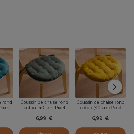
e rond
Coussin de chaise rond
Coussin de chaise rond
ixel
coton (40 cm) Pixel
coton (40 cm) Pixel
d
Vert kaki
Jaune moutarde
6,99
€
6,99
€
Ajouter
Ajouter