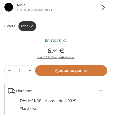
Noir
( + 9 couleurs disponibles )
carré
rond
En stock
6
,
€
99
dont 0.3 € d’éco participation
Ajouter au panier
Livraison
Dès le 11/08 - À partir de 4,99 €
Plus d'infos