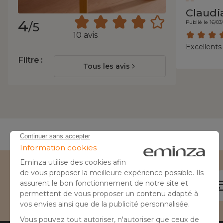
Claudi
4
Publié le 16/03
/5
10 avis
Excellents
Filtre :
Tous les avis
Besoin d'aide ?
04 50 65 10 12