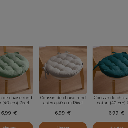
n de chaise rond
Coussin de chaise rond
Coussin de chais
 (40 cm) Pixel
coton (40 cm) Pixel
coton (40 cm) P
ert menthe
Beige
Bleu canar
6,99
€
6,99
€
6,99
€
Ajouter
Ajouter
Ajouter