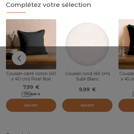
Complétez votre sélection
Coussin carré coton (40
Coussin rond (40 cm)
Coussi
x 40 cm) Pixel Noir
Subli Blanc
x 45 c
7,99
€
9,99
€
-11
%
8,99
€
Ajouter
Ajouter