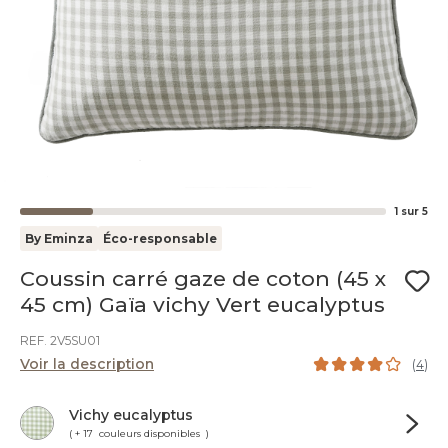
1
sur
5
By Eminza
Éco-responsable
Coussin carré gaze de coton (45 x
45 cm) Gaïa vichy Vert eucalyptus
REF. 2V5SU01
Voir la description
(
4
)
Vichy eucalyptus
( + 17 couleurs disponibles )