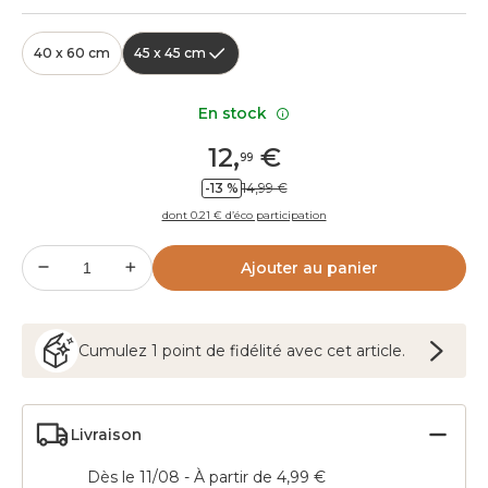
40 x 60 cm
45 x 45 cm
En stock
12
,
€
99
-13 %
14,99 €
dont 0.21 € d’éco participation
Ajouter au panier
Cumulez
1
point
de fidélité avec cet article.
Livraison
Dès le 11/08 - À partir de 4,99 €