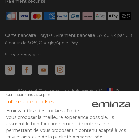
Paiement sécurisé
Carte bancaire, PayPal, virement bancaire, 3x ou 4x par CB
à partir de 50€, Google/Apple Pay.
Suivez-nous sur :
© Copyright 2025 Eminza | Tous droits réservés |
FRA
ESPAÑA
ITALIE
DEUTSCHLAND
* Vous disposez de 30 jours (à compter de la réception ou du
retrait de votre colis) pour effectuer un retour de produits et
NEDERLAND
vous faire rembourser. Hors colis volumineux
SUISSE
** Expédition le jour même pour toute commande passée avant