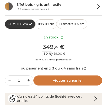
Effet bois - gris anthracite
( + 3 couleurs disponibles )
160 x H105 cm
89 x 89 cm
Diamètre 105 cm
En stock
349
,
€
00
-30 %
499,00 €
dont 1.26 € d’éco participation
ou paiement en x 3 ou x 4 sans frais
Ajouter au panier
Cumulez
34
points
de fidélité avec cet
article.