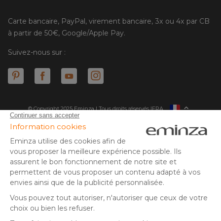
Carte bancaire, PayPal, virement bancaire, 3x ou 4x par CB
à partir de 50€, Google/Apple Pay.
Suivez-nous sur :
© Copyright 2025 Eminza | Tous droits réservés |
FRA
ESPAÑA
ITALIE
DEUTSCHLAND
* Vous disposez de 30 jours (à compter de la réception ou du
retrait de votre colis) pour effectuer un retour de produits et
NEDERLAND
vous faire rembourser. Hors colis volumineux
SUISSE
** Expédition le jour même pour toute commande passée avant
DANMARK
14 h (jours ouvrés - hors livraison éco)