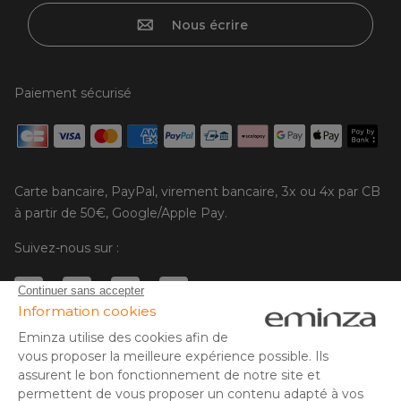
Nous écrire
Paiement sécurisé
Carte bancaire, PayPal, virement bancaire, 3x ou 4x par CB
à partir de 50€, Google/Apple Pay.
Suivez-nous sur :
© Copyright 2025 Eminza | Tous droits réservés |
FRA
ESPAÑA
ITALIE