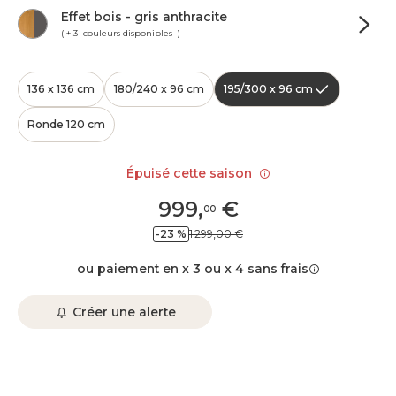
Effet bois - gris anthracite
( + 3 couleurs disponibles )
136 x 136 cm
180/240 x 96 cm
195/300 x 96 cm
Ronde 120 cm
Épuisé cette saison
999
,
€
00
-23 %
1 299,00 €
ou paiement en x 3 ou x 4 sans frais
Créer une alerte