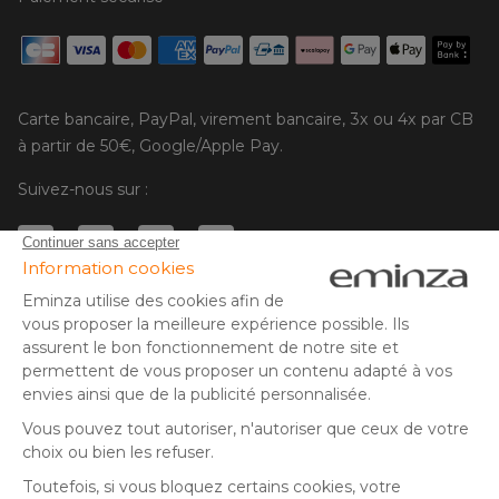
Carte bancaire, PayPal, virement bancaire, 3x ou 4x par CB
à partir de 50€, Google/Apple Pay.
Suivez-nous sur :
© Copyright 2025 Eminza | Tous droits réservés |
FRA
ESPAÑA
ITALIE
DEUTSCHLAND
* Vous disposez de 30 jours (à compter de la réception ou du
retrait de votre colis) pour effectuer un retour de produits et
NEDERLAND
vous faire rembourser. Hors colis volumineux
SUISSE
** Expédition le jour même pour toute commande passée avant
DANMARK