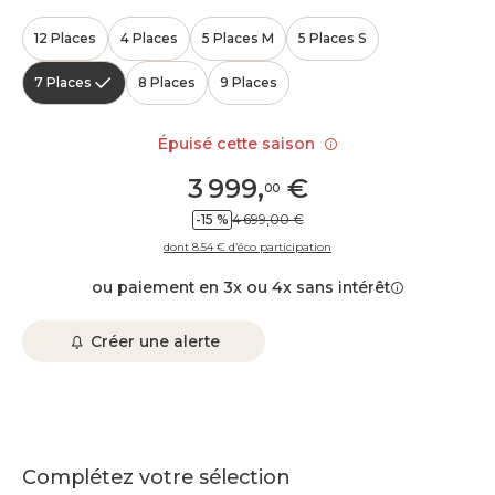
12 Places
4 Places
5 Places M
5 Places S
7 Places
8 Places
9 Places
Épuisé cette saison
3 999
,
€
00
-15 %
4 699,00 €
dont 8.54 € d’éco participation
ou paiement en 3x ou 4x sans intérêt
Créer une alerte
Complétez votre sélection