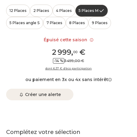
12 Places
2 Places
4 Places
5 Places M
5 Places angle S
7 Places
8 Places
9 Places
Épuisé cette saison
2 999
,
€
00
-14 %
3 499,00 €
dont 6.37 € d’éco participation
ou paiement en 3x ou 4x sans intérêt
Créer une alerte
Complétez votre sélection