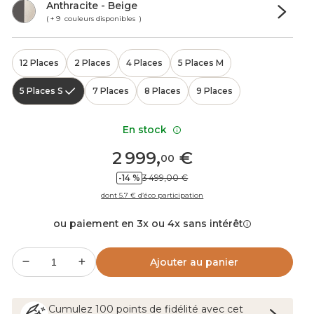
Anthracite - Beige
( + 9 couleurs disponibles )
12 Places
2 Places
4 Places
5 Places M
5 Places S
7 Places
8 Places
9 Places
En stock
2 999
,
€
00
-14 %
3 499,00 €
dont 5.7 € d’éco participation
ou paiement en 3x ou 4x sans intérêt
Ajouter au panier
Cumulez
100
points
de fidélité avec cet