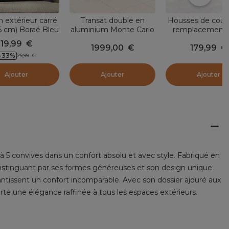
n extérieur carré
Transat double en
Housses de cous
5 cm) Boraé Bleu
aluminium Monte Carlo
remplacement 
marine
Gris anthracite
Canapé 3 places
19,99
€
1999,00
€
179,99
€
Carlo Beig
-33
%
29,99
€
Ajouter
Ajouter
Ajouter
à 5 convives dans un confort absolu et avec style. Fabriqué en
se distinguant par ses formes généreuses et son design unique.
antissent un confort incomparable. Avec son dossier ajouré aux
te une élégance raffinée à tous les espaces extérieurs.