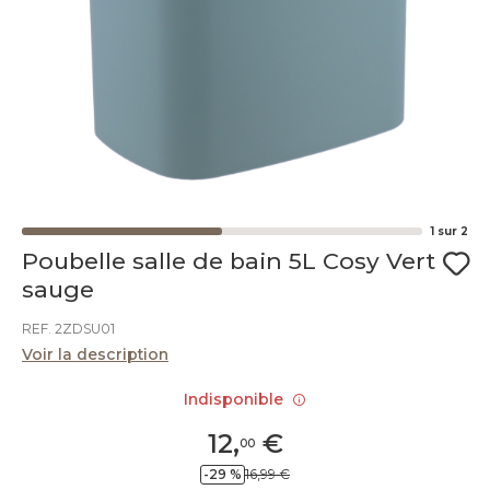
1
sur
2
Poubelle salle de bain 5L Cosy Vert
sauge
REF. 2ZDSU01
Voir la description
Indisponible
12
,
€
00
-29 %
16,99 €