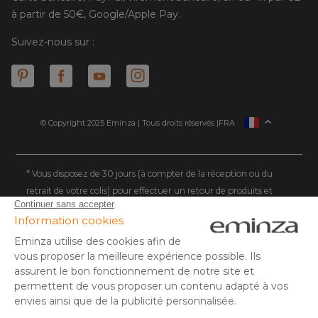
à partir de 50€, Google/Apple Pay.
Suivez-nous sur :
© Copyright 2025 Eminza | Tous droits réservés |
FRA
ESPAÑA
ITALIE
DEUTSCHLAND
* Vous disposez de 30 jours (à compter de la réception ou du
retrait de votre colis) pour effectuer un retour de produits et
NEDERLAND
vous faire rembourser. Hors colis volumineux
SUISSE
** Expédition le jour même pour toute commande passée avant
DANMARK
14 h (jours ouvrés - hors livraison éco)
(1) Remise de 10€ à partir de 80€ d'achat, hors frais de port. Offre
valable du 02/08/2026 au 06/08/2026 inclus, en saisissant le
code SUMMER26 lors de la commande. Offre non sécable, non
remboursable, non cumulable avec un autre code promotionnel
ou remise fidélité, et non valable sur les cartes cadeaux.