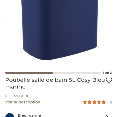
1
sur
2
Poubelle salle de bain 5L Cosy Bleu
marine
REF. 2ZDRU01
Voir la description
(
1
)
Bleu marine