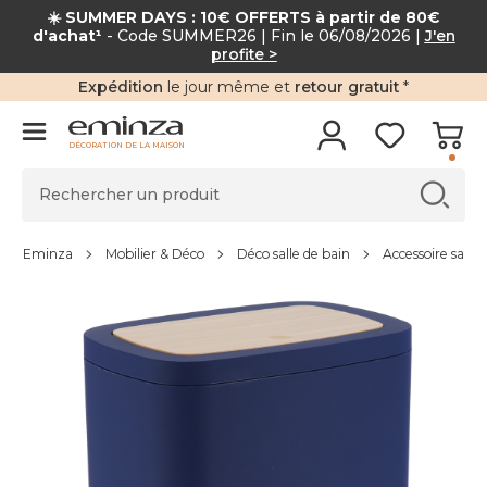
☀️ SUMMER DAYS : 10€ OFFERTS à partir de 80€
d'achat¹
- Code SUMMER26 | Fin le 06/08/2026 |
J'en
profite >
Expédition
le jour même et
retour gratuit
*
DÉCORATION DE LA MAISON
Eminza
Mobilier & Déco
Déco salle de bain
Accessoire salle 