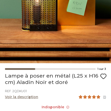
1
sur
3
Lampe à poser en métal (L25 x H16
cm) Aladin Noir et doré
REF. 2QDKU01
Voir la description
(
1
)
Indisponible