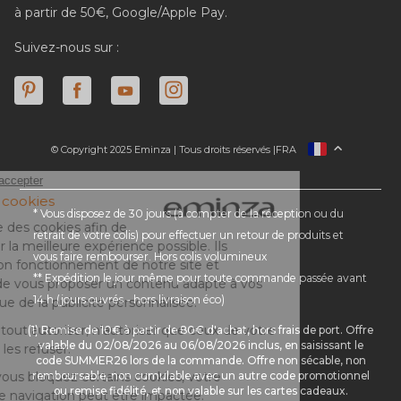
à partir de 50€, Google/Apple Pay.
Suivez-nous sur :
© Copyright 2025 Eminza | Tous droits réservés |
FRA
ESPAÑA
ITALIE
DEUTSCHLAND
* Vous disposez de 30 jours (à compter de la réception ou du
retrait de votre colis) pour effectuer un retour de produits et
NEDERLAND
vous faire rembourser. Hors colis volumineux
SUISSE
** Expédition le jour même pour toute commande passée avant
DANMARK
14 h (jours ouvrés - hors livraison éco)
(1) Remise de 10€ à partir de 80€ d'achat, hors frais de port. Offre
valable du 02/08/2026 au 06/08/2026 inclus, en saisissant le
code SUMMER26 lors de la commande. Offre non sécable, non
remboursable, non cumulable avec un autre code promotionnel
ou remise fidélité, et non valable sur les cartes cadeaux.