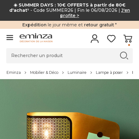
☀️ SUMMER DAYS : 10€ OFFERTS à partir de 80€
d'achat¹
- Code SUMMER26 | Fin le 06/08/2026 |
J'en
profite >
Expédition
le jour même et
retour gratuit
*
DÉCORATION DE LA MAISON
Eminza
Mobilier & Déco
Luminaire
Lampe à poser
Lam