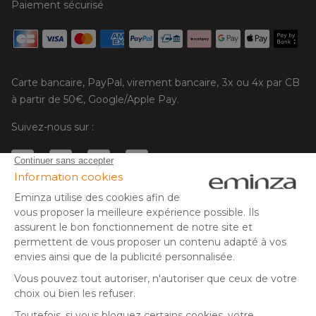
Paiement sécurisé
Carte bancaire, PayPal, virement bancaire, 3x ou 4x par CB
à partir de 50€, Google/Apple Pay.
Suivez-nous sur :
© Copyright 2025 Eminza | Tous droits réservés |
FRA
ESPAÑA
ITALIE
DEUTSCHLAND
* Vous disposez de 30 jours (à compter de la réception ou du
retrait de votre colis) pour effectuer un retour de produits et
NEDERLAND
vous faire rembourser. Hors colis volumineux
SUISSE
** Expédition le jour même pour toute commande passée avant