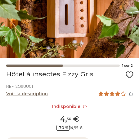
1
sur
2
Hôtel à insectes Fizzy Gris
REF. 2O9UU01
Voir la description
(
1
)
Indisponible
4
,
€
50
-70 %
14,99 €