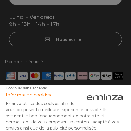
Lundi - Vendredi :
9h - 13h | 14h - 17h
Nous écrire
Paiement sécurisé
Carte bancaire, PayPal, virement bancaire, 3x ou 4x par CB
à partir de 50€, Google/Apple Pay.
Suivez-nous sur :