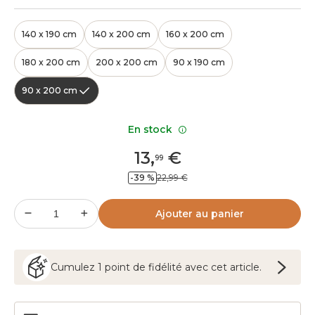
140 x 190 cm
140 x 200 cm
160 x 200 cm
180 x 200 cm
200 x 200 cm
90 x 190 cm
90 x 200 cm
En stock
13
,
€
99
-39 %
22,99 €
Ajouter au panier
Cumulez
1
point
de fidélité avec cet article.