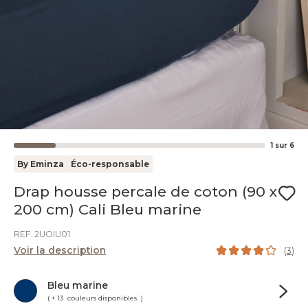
1
sur
6
By Eminza
Éco-responsable
Drap housse percale de coton (90 x
200 cm) Cali Bleu marine
REF. 2UOIU01
Voir la description
(
3
)
Bleu marine
( + 13 couleurs disponibles )