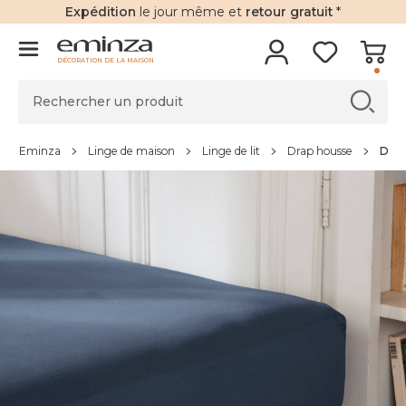
Expédition
le jour même et
retour gratuit
*
DÉCORATION DE LA MAISON
Eminza
Linge de maison
Linge de lit
Drap housse
Drap