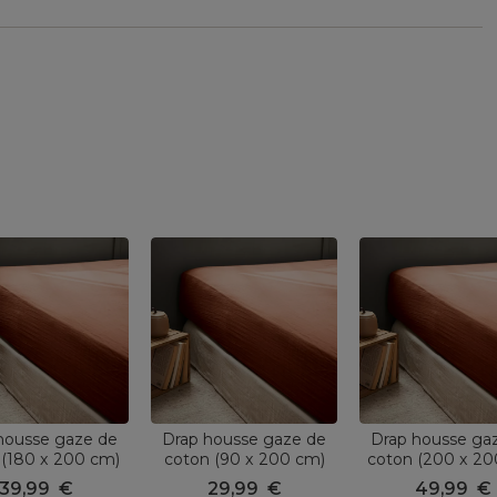
housse gaze de
Drap housse gaze de
Drap housse ga
 (180 x 200 cm)
coton (90 x 200 cm)
coton (200 x 20
ïa Terracotta
Gaïa Terracotta
Gaïa Terracot
39,99
€
29,99
€
49,99
€