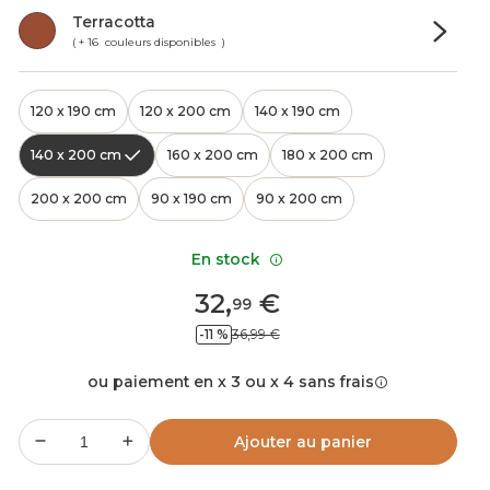
Terracotta
( + 16 couleurs disponibles )
120 x 190 cm
120 x 200 cm
140 x 190 cm
140 x 200 cm
160 x 200 cm
180 x 200 cm
200 x 200 cm
90 x 190 cm
90 x 200 cm
En stock
32
,
€
99
-11 %
36,99 €
ou paiement en x 3 ou x 4 sans frais
Ajouter au panier