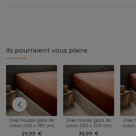
Ils pourraient vous plaire
Drap housse gaze de
Drap housse gaze de
Drap 
coton (140 x 190 cm)
coton (160 x 200 cm)
coton
Gaïa Terracotta
Gaïa Terracotta
Ga
29,99
€
36,99
€