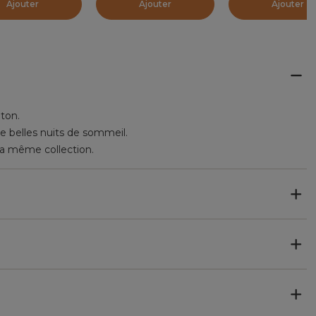
Ajouter
Ajouter
Ajouter
oton.
de belles nuits de sommeil.
 la même collection.