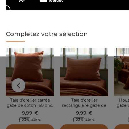
Complétez votre sélection
Taie d'oreiller carrée
Taie d'oreiller
Hous
gaze de coton (60 x 60
rectangulaire gaze de
gaze 
cm) Gaïa Terracotta
coton (50 x 70 cm) Gaïa
2
9,99
€
9,99
€
Terracotta
-23
%
-23
%
12,99
€
12,99
€