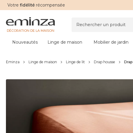
Votre
fidélité
récompensée
DÉCORATION DE LA MAISON
Nouveautés
Linge de maison
Mobilier de jardin
Eminza
Linge de maison
Linge de lit
Drap housse
Drap