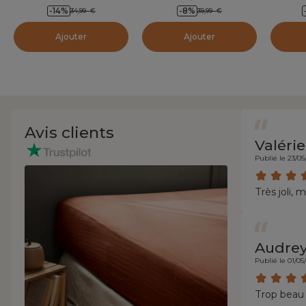
-14
%
-8
%
34,99
€
39,99
€
Ajouter
Ajouter
Avis clients
Valérie
Publié le 23/05
Très joli, 
Audrey
Publié le 01/05
Trop beau 