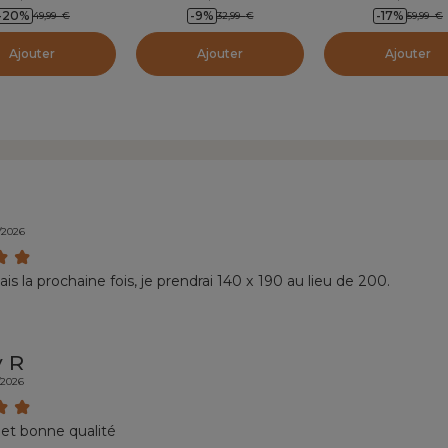
-20
%
-9
%
-17
%
49,99
€
32,99
€
59,99
€
Ajouter
Ajouter
Ajouter
/2026
mais la prochaine fois, je prendrai 140 x 190 au lieu de 200.
 R
/2026
et bonne qualité