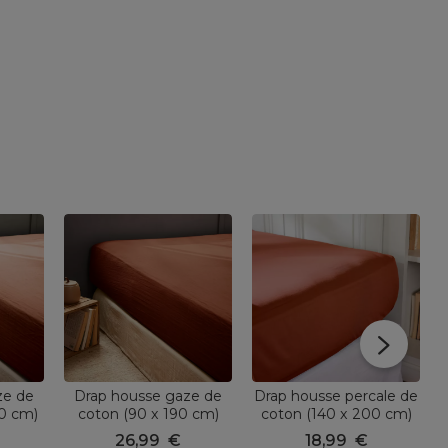
ze de
Drap housse gaze de
Drap housse percale de
0 cm)
coton (90 x 190 cm)
coton (140 x 200 cm)
ta
Gaïa Terracotta
Cali Terracotta
26,99
€
18,99
€