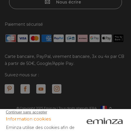
Nous écrire
Paiement sécurisé
Carte bancaire, PayPal, virement bancaire, 3x ou 4x par CB
à partir de 50€, Google/Apple Pay.
Suivez-nous sur :
© Copyright 2025 Eminza | Tous droits réservés |
FRA
ESPAÑA
ITALIE
DEUTSCHLAND
* Vous disposez de 30 jours (à compter de la réception ou du