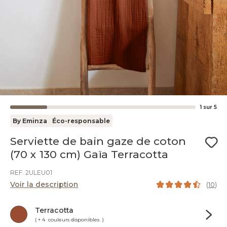
1
sur
5
By Eminza
Éco-responsable
Serviette de bain gaze de coton
(70 x 130 cm) Gaïa Terracotta
REF. 2ULEU01
Voir la description
(
10
)
Terracotta
( + 4 couleurs disponibles )