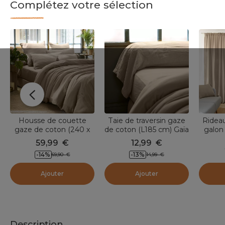
Complétez votre sélection
Housse de couette
Taie de traversin gaze
Ridea
gaze de coton (240 x
de coton (L185 cm) Gaïa
galon
220 cm) Gaïa Ficelle
Ficelle
240 c
59,99
€
12,99
€
-14
%
-13
%
69,90
€
14,99
€
Ajouter
Ajouter
Description