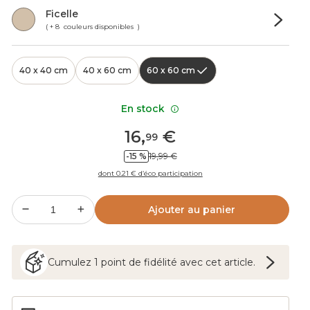
Ficelle
( + 8 couleurs disponibles )
40 x 40 cm
40 x 60 cm
60 x 60 cm
En stock
16
,
€
99
-15 %
19,99 €
dont 0.21 € d’éco participation
Ajouter au panier
Cumulez
1
point
de fidélité avec cet article.