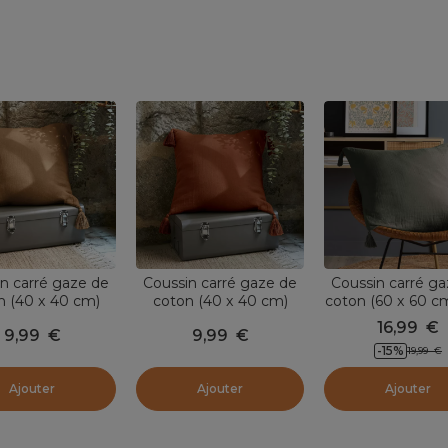
n carré gaze de
Coussin carré gaze de
Coussin carré g
n (40 x 40 cm)
coton (40 x 40 cm)
coton (60 x 60 cm
Gaïa Camel
Gaïa Terracotta
Vert romari
16,99
€
9,99
€
9,99
€
-15
%
19,99
€
Ajouter
Ajouter
Ajouter