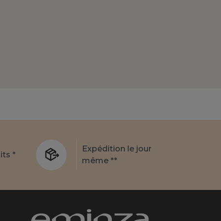
Expédition le jour
its *
même **