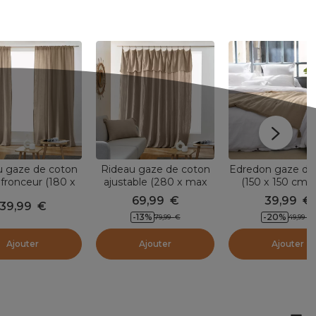
u gaze de coton
Rideau gaze de coton
Edredon gaze de
 fronceur (180 x
ajustable (280 x max
(150 x 150 cm) 
m) Gaïa Ficelle
300 cm) Gaïa Ficelle
Ficelle
69,99
€
39,99
€
39,99
€
-13
%
-20
%
79,99
€
49,99
€
Ajouter
Ajouter
Ajouter