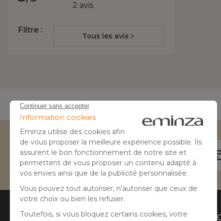
2 avis
Filtre :
Tous les avis
Besoin d'aide ?
04 50 65 10 12
Aide
A prop