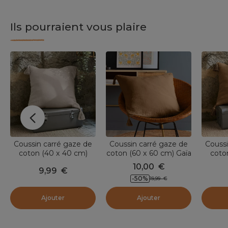
Ils pourraient vous plaire
Coussin carré gaze de
Coussin carré gaze de
Coussi
coton (40 x 40 cm)
coton (60 x 60 cm) Gaïa
coto
Gaïa Beige pampa
Camel
10,00
€
9,99
€
-50
%
19,99
€
Ajouter
Ajouter