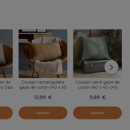
aze de
Coussin rectangulaire
Coussin carré gaze de
) Gaïa
gaze de coton (40 x 60
coton (40 x 40 cm)
n
cm) Gaïa Camel
Gaïa Vert eucalyptus
12,99
€
9,99
€
Ajouter
Ajouter