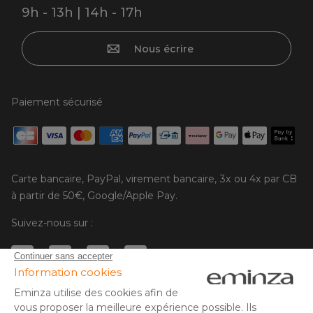
9h - 13h | 14h - 17h
Nous écrire
Paiement sécurisé
Carte bancaire, PayPal, virement bancaire, 3x ou 4x par CB
à partir de 50€, Google/Apple Pay.
Suivez-nous sur :
© Copyright 2025 Eminza | Tous droits réservés |
FRA
ESPAÑA