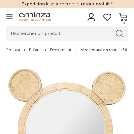
Expédition
le jour même et
retour gratuit
*
DÉCORATION DE LA MAISON
Eminza
Enfant
Déco enfant
Miroir mural en rotin (H36 cm