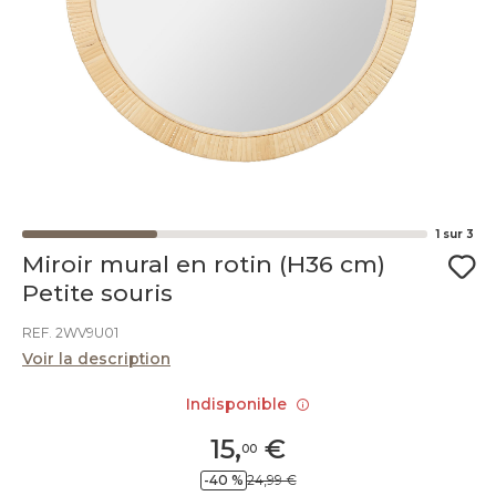
1
sur
3
Miroir mural en rotin (H36 cm)
Petite souris
REF. 2WV9U01
Voir la description
Indisponible
15
,
€
00
-40 %
24,99 €