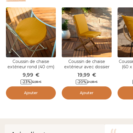
Coussin de chaise
Coussin de chaise
Coussi
extérieur rond (40 cm)
extérieur avec dossier
(60 x
Sunset Jaune
(90 x 40 cm) Sunset
Jau
9,99
€
19,99
€
moutarde
Jaune moutarde
-
23
%
-
20
%
12,99
€
24,99
€
Ajouter
Ajouter