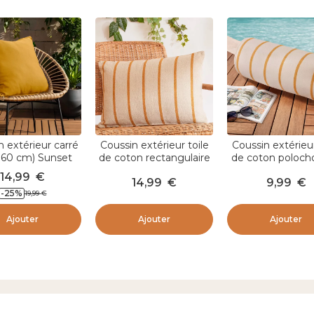
n extérieur carré
Coussin extérieur toile
Coussin extérieur
 60 cm) Sunset
de coton rectangulaire
de coton poloch
ne moutarde
(60 x 40 cm) Ocealys
x 20 cm) Ocealys
14,99
€
14,99
€
9,99
€
Jaune Moutarde
Moutarde
-
25
%
19,99
€
Ajouter
Ajouter
Ajouter