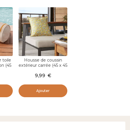
 toile
Housse de coussin
on (45
extérieur carrée (45 x 45
 Jaune
cm) Manon Jaune
9,99
€
Ajouter