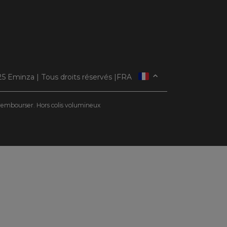
5 Eminza | Tous droits réservés |
FRA
ESPAÑA
ITALIE
e rembourser. Hors colis volumineux
DEUTSCHLAND
NEDERLAND
SUISSE
DANMARK