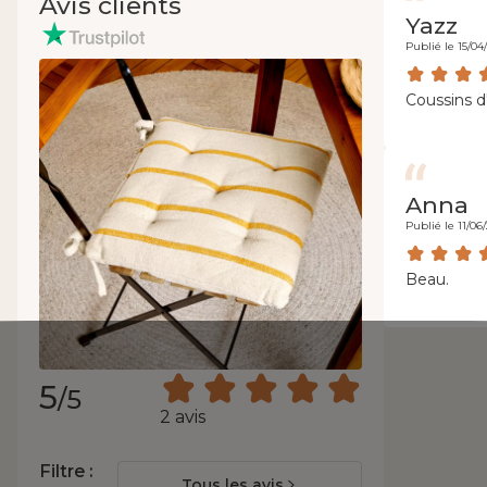
Avis clients
Yazz
Publié le 15/04
Coussins d'
Anna
Publié le 11/06
Beau.
5
/5
2 avis
Filtre :
Tous les avis