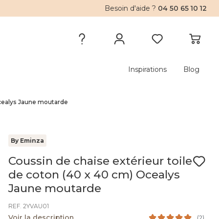
Besoin d'aide ?
04 50 65 10 12
Inspirations
Blog
Ocealys Jaune moutarde
By Eminza
Coussin de chaise extérieur toile
de coton (40 x 40 cm) Ocealys
Jaune moutarde
REF. 2YVAU01
Voir la description
(
2
)