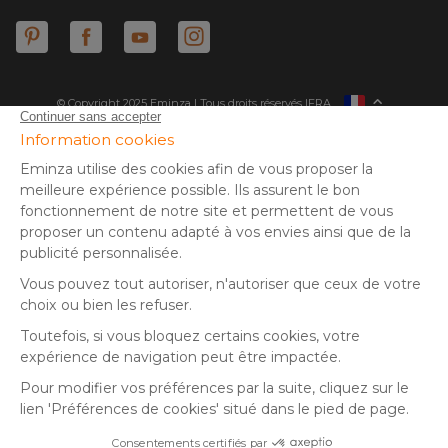
© Copyright 2025 Eminza | Tous droits réservés |
FRA
ESPAÑA
ITALIE
DEUTSCHLAND
* Vous disposez de 30 jours (à compter de la réception ou du
retrait de votre colis) pour effectuer un retour de produits et
NEDERLAND
vous faire rembourser. Hors colis volumineux
SUISSE
** Expédition le jour même pour toute commande passée avant
DANMARK
14 h (jours ouvrés - hors livraison éco)