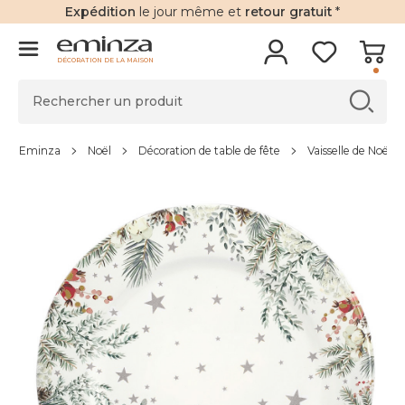
Expédition
le jour même et
retour gratuit
*
DÉCORATION DE LA MAISON
Eminza
Noël
Décoration de table de fête
Vaisselle de Noël