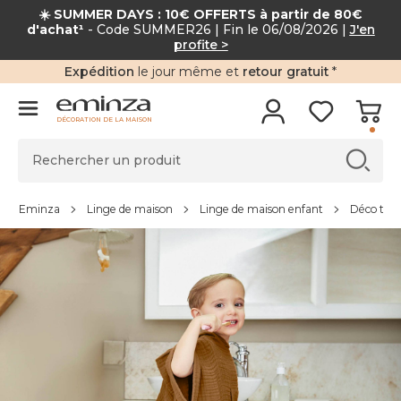
☀️ SUMMER DAYS : 10€ OFFERTS à partir de 80€
d'achat¹
- Code SUMMER26 | Fin le 06/08/2026 |
J'en
profite >
Expédition
le jour même et
retour gratuit
*
DÉCORATION DE LA MAISON
Eminza
Linge de maison
Linge de maison enfant
Déco text