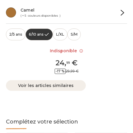
Camel
( + 5 couleurs disponibles )
2/5 ans
6/10 ans
L/XL
S/M
Indisponible
24
,
€
99
-17 %
29,99 €
Voir les articles similaires
Complétez votre sélection