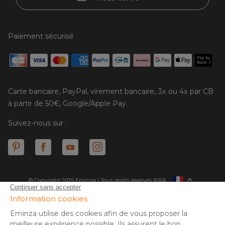
Paiement sécurisé
Carte bancaire, PayPal, virement bancaire, 3x ou 4x par CB
à partir de 50€, Google/Apple Pay.
Suivez-nous sur :
© Copyright 2025 Eminza | Tous droits réservés |
FRA
ESPAÑA
ITALIE
DEUTSCHLAND
* Vous disposez de 30 jours (à compter de la réception ou du