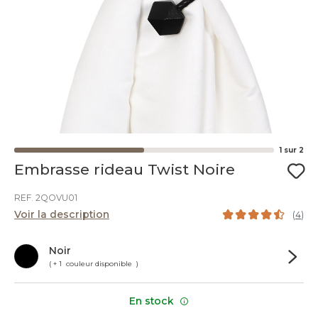
1
sur
2
Embrasse rideau Twist Noire
REF. 2QOVU01
Voir la description
(
4
)
Noir
( + 1 couleur disponible )
En stock