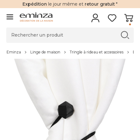
Expédition
le jour même et
retour gratuit
*
DÉCORATION DE LA MAISON
Eminza
Linge de maison
Tringle à rideau et accessoires
Emb