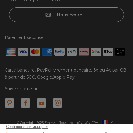
Nous écrire
Paiement sécurisé
Carte bancaire, PayPal, virement bancaire, 3x ou 4x par CB
à partir de 50€, Google/Apple Pay.
Suivez-nous sur :
© Copyright 2025 Eminza | Tous droits réservés |
FRA
ESPAÑA
ITALIE