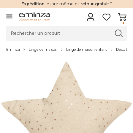
Expédition
le jour même et
retour gratuit
*
DÉCORATION DE LA MAISON
Eminza
Linge de maison
Linge de maison enfant
Déco text