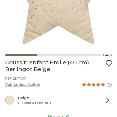
1
sur
3
Coussin enfant Etoile (40 cm)
Berlingot Beige
REF. 28TTU01
Voir la description
(
9
)
Beige
( + 1 couleur disponible )
En stock