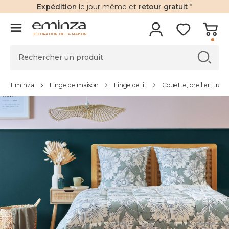
Expédition
le jour même et
retour gratuit
*
DÉCORATION DE LA MAISON
Eminza
Linge de maison
Linge de lit
Couette, oreiller, trave