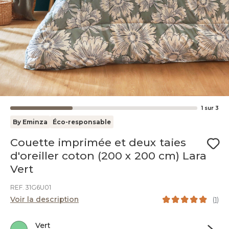
1
sur
3
By Eminza
Éco-responsable
Couette imprimée et deux taies
d'oreiller coton (200 x 200 cm) Lara
Vert
REF. 31G6U01
Voir la description
(
1
)
Vert