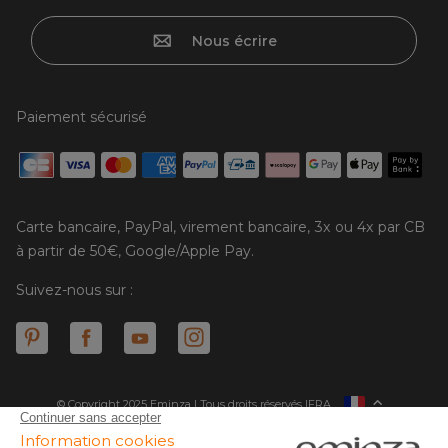
Nous écrire
Paiement sécurisé
Carte bancaire, PayPal, virement bancaire, 3x ou 4x par CB
à partir de 50€, Google/Apple Pay.
Suivez-nous sur :
© Copyright 2025 Eminza | Tous droits réservés |
FRA
ESPAÑA
ITALIE