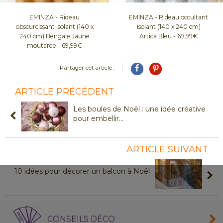
EMINZA - Rideau
EMINZA - Rideau occultant
obscurcissant isolant (140 x
isolant (140 x 240 cm)
240 cm) Bengale Jaune
Artica Bleu - 69,99€
moutarde - 69,99€
Partager cet article :
ARTICLE PRÉCÉDENT
Les boules de Noël : une idée créative
pour embellir
...
ARTICLE SUIVANT
10 idées pour décorer un balcon à Noël
CONSEILS DÉCO