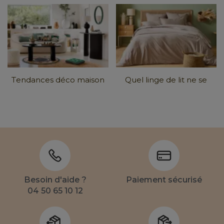
tendance 2026 : Matières,
housse ? Tous nos
couleurs et
...
conseils en images
Tendances déco maison
Quel linge de lit ne se
2026 : comment les
froisse pas ?
intégrer chez
...
Besoin d'aide ?
Paiement sécurisé
04 50 65 10 12