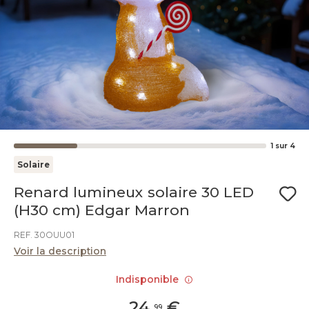
1
sur
4
Solaire
Renard lumineux solaire 30 LED
(H30 cm) Edgar Marron
REF. 30OUU01
Voir la description
Indisponible
24
,
€
99