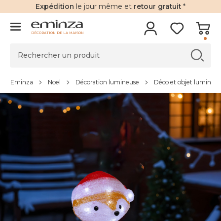
Expédition
le jour même et
retour gratuit
*
DÉCORATION DE LA MAISON
Eminza
Noël
Décoration lumineuse
Déco et objet lumineu