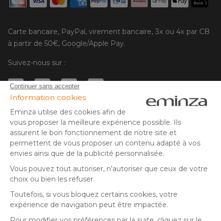
Carte bancaire, PayPal, virement bancaire, 3x ou 4x par CB
à partir de 50€, Google/Apple Pay.
Suivez-nous sur :
© Copyright 2025 Eminza | Tous droits réservés |
FRA
ESPAÑA
ITALIE
DEUTSCHLAND
* Vous disposez de 30 jours (à compter de la réception ou du
retrait de votre colis) pour effectuer un retour de produits et
NEDERLAND
vous faire rembourser. Hors colis volumineux
SUISSE
** Expédition le jour même pour toute commande passée avant
DANMARK
14 h (jours ouvrés - hors livraison éco)