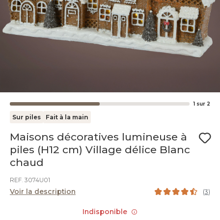
1
sur
2
Sur piles
Fait à la main
Maisons décoratives lumineuse à
piles (H12 cm) Village délice Blanc
chaud
REF. 3074U01
Voir la description
(
3
)
Indisponible