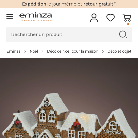
Expédition
le jour même et
retour gratuit
*
DÉCORATION DE LA MAISON
Eminza
Noël
Déco de Noël pour la maison
Déco et objet de