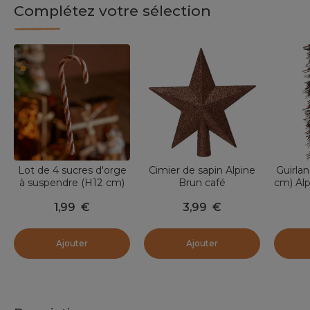
Complétez votre sélection
Lot de 4 sucres d'orge
Cimier de sapin Alpine
Guirla
à suspendre (H12 cm)
Brun café
cm) Alp
Gourmand Brun café
1,99
€
3,99
€
Ajouter
Ajouter