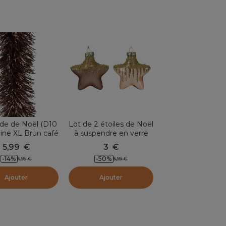
nde de Noël (D10
Lot de 2 étoiles de Noël
ine XL Brun café
à suspendre en verre
(H10 cm) Arctique Brun
5,99
€
3
€
café
-
14
%
-
50
%
6,99
€
5,99
€
Ajouter
Ajouter