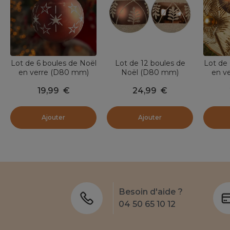
Lot de 6 boules de Noël
Lot de 12 boules de
Lot de 
en verre (D80 mm)
Noël (D80 mm)
en v
Etoiles en fête Brun
Elégance Brun café
Chris
19,99
€
24,99
€
café
Ajouter
Ajouter
Besoin d'aide ?
04 50 65 10 12