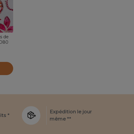
s de
(D80
tmas
ognac
Expédition le jour
its *
même **