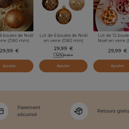
6 boules de Noël
Lot de 6 boules de Noël
Lot de 12 boule
erre (D80 mm)
en verre (D80 mm)
Noël en verre 
tmas Jazzy Brun
Diamant de prestige
mm) Wild Chris
29,99
€
29,99
€
29,99
€
et cognac
Perle, Cognac et Brun
Brun café et c
-
14
%
34,99
€
café
Ajouter
Ajouter
Ajouter
Paiement
Retours gratu
sécurisé