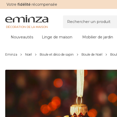
Votre
fidélité
récompensée
DÉCORATION DE LA MAISON
Nouveautés
Linge de maison
Mobilier de jardin
Eminza
Noël
Boule et déco de sapin
Boule de Noël
Boul