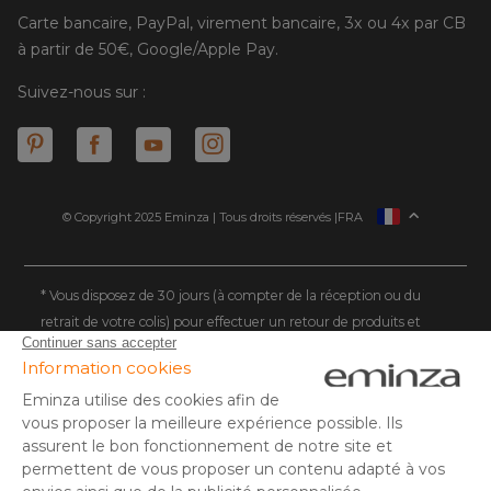
Carte bancaire, PayPal, virement bancaire, 3x ou 4x par CB
à partir de 50€, Google/Apple Pay.
Suivez-nous sur :
© Copyright 2025 Eminza | Tous droits réservés |
FRA
ESPAÑA
ITALIE
DEUTSCHLAND
* Vous disposez de 30 jours (à compter de la réception ou du
retrait de votre colis) pour effectuer un retour de produits et
NEDERLAND
vous faire rembourser. Hors colis volumineux
SUISSE
** Expédition le jour même pour toute commande passée avant
DANMARK
14 h (jours ouvrés - hors livraison éco)
(1) Remise de 10€ à partir de 80€ d'achat, hors frais de port. Offre
valable du 02/08/2026 au 06/08/2026 inclus, en saisissant le
code SUMMER26 lors de la commande. Offre non sécable, non