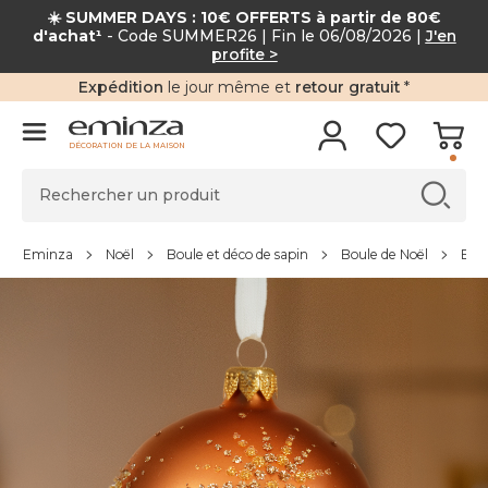
☀️ SUMMER DAYS : 10€ OFFERTS à partir de 80€
d'achat¹
- Code SUMMER26 | Fin le 06/08/2026 |
J'en
profite >
Expédition
le jour même et
retour gratuit
*
DÉCORATION DE LA MAISON
Eminza
Noël
Boule et déco de sapin
Boule de Noël
Boul