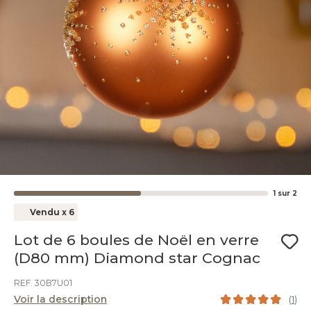
1
sur
2
Vendu x 6
Lot de 6 boules de Noël en verre
(D80 mm) Diamond star Cognac
REF. 30B7U01
Voir la description
(
1
)