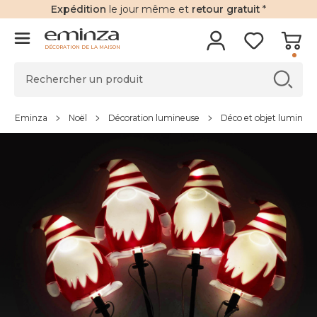
Expédition
le jour même et
retour gratuit
*
DÉCORATION DE LA MAISON
Eminza
Noël
Décoration lumineuse
Déco et objet lumineu