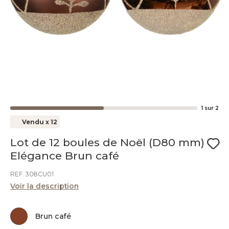
1
sur
2
Vendu x 12
Lot de 12 boules de Noël (D80 mm)
Elégance Brun café
REF. 308CU01
Voir la description
Brun café