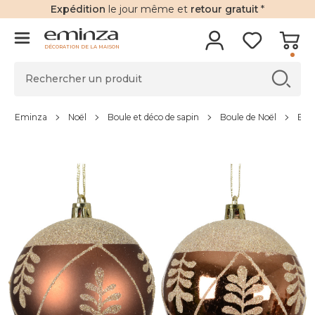
Expédition
le jour même et
retour gratuit
*
DÉCORATION DE LA MAISON
Eminza
Noël
Boule et déco de sapin
Boule de Noël
Boul