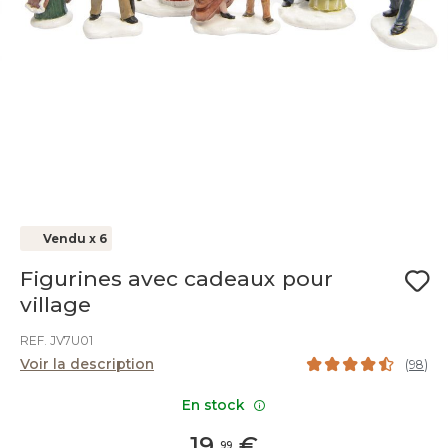
Vendu x 6
Figurines avec cadeaux pour
village
REF. JV7U01
Voir la description
(
98
)
En stock
19
,
€
99