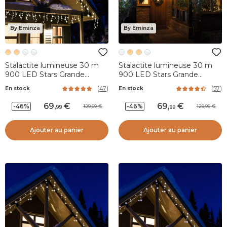
By Eminza
By Eminza
Stalactite lumineuse 30 m
Stalactite lumineuse 30 m
900 LED Stars Grande
900 LED Stars Grande
hauteur XL Timer Blanc
hauteur XL Timer Blanc froid
(
47
)
(
57
)
En stock
En stock
chaud
69
,
69
,
-46%
-46%
129,99
129,99
99
99
Ajouter au panier
Ajouter au panier