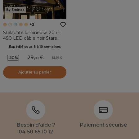
By Eminza
+2
Stalactite lumineuse 20 m
490 LED câble noir Stars
Blanc chaud
Expédié sous 8 à 10 semaines
29
,
-50%
59,99
99
Ajouter au panier
Besoin d'aide ?
Paiement sécurisé
04 50 65 10 12