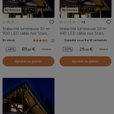
By Eminza
By Eminza
+2
Stalactite lumineuse 30 m
Stalactite lumineuse 20 m
900 LED câble noir Stars
490 LED câble noir Stars
Grande hauteur XL Timer
Blanc chaud doré
(
2
)
En stock
Expédié sous 8 à 10 semaines
Blanc froid
69
,
29
,
-46%
-50%
129,99
59,99
99
99
Ajouter au panier
Ajouter au panier