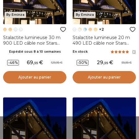
By Eminza
By Eminza
+2
Stalactite lumineuse 30 m
Stalactite lumineuse 20 m
900 LED câble noir Stars
490 LED câble noir Stars
Grande hauteur XL Timer
Blanc froid
(
1
)
Expédié sous 8 à 10 semaines
En stock
Blanc Chaud
69
,
29
,
-46%
-50%
129,99
59,99
99
99
Ajouter au panier
Ajouter au panier