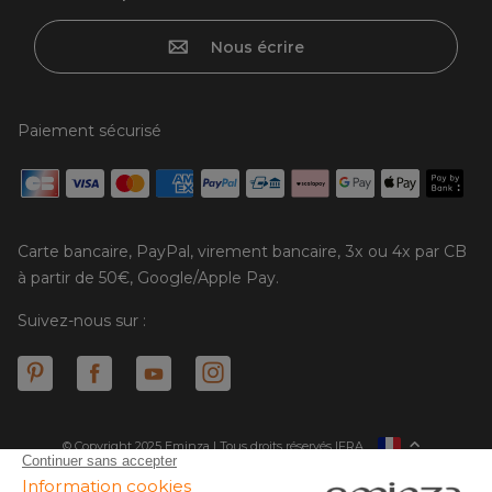
Nous écrire
Paiement sécurisé
Carte bancaire, PayPal, virement bancaire, 3x ou 4x par CB
à partir de 50€, Google/Apple Pay.
Suivez-nous sur :
© Copyright 2025 Eminza | Tous droits réservés |
FRA
ESPAÑA
ITALIE