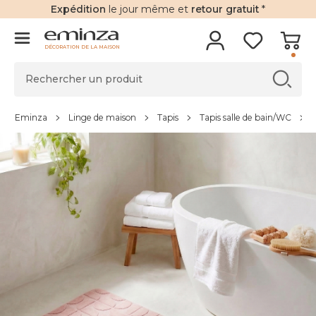
Expédition
le jour même et
retour gratuit
*
DÉCORATION DE LA MAISON
Eminza
Linge de maison
Tapis
Tapis salle de bain/WC