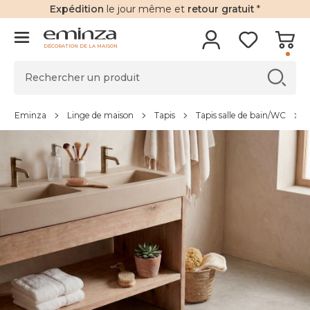
Expédition
le jour même et
retour gratuit
*
DÉCORATION DE LA MAISON
Eminza
Linge de maison
Tapis
Tapis salle de bain/WC