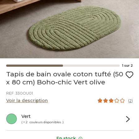
1
sur
2
Tapis de bain ovale coton tufté (50
x 80 cm) Boho-chic Vert olive
REF. 330OU01
Voir la description
(
2
)
Vert
( + 2 couleurs disponibles )
En stock